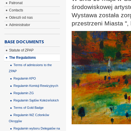
Patronat
środowiskowej artys
Contacts
Wystawa została zorg
Odeszli od nas
przestrzeni Miasta ",
Administrator
BASE DOCUMENTS
Statute of ZPAP
The Regulations
Terms of admissions to the
ZPAP
Regulamin KPO
Regulamin Komisji Rewizyjnych
Regulamin ZG
Regulamin Sądów Koleżeńskich
Terms of Gold Badge
Regulamin WZ Członków
Okręgów
Regulamin wyboru Delegatów na