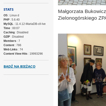
STATS
Małgorzata Bukowic
OS
: Linux d
Zielonogórskiego ZP
PHP
: 5.6.40
MySQL
: 11.4.12-MariaDB-cll-lve
Time
: 00:07
Caching
: Disabled
GZIP
: Disabled
Members
: 7
Content
: 786
Web Links
: 74
Content View Hits
: 19993296
BĄDŹ NA BIEŻĄCO