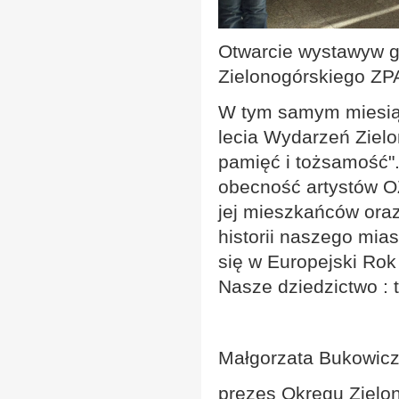
Otwarcie wystawyw ga
Zielonogórskiego ZP
W tym samym miesiąc
lecia Wydarzeń Zielo
pamięć i tożsamość"
obecność artystów OZ
jej mieszkańców ora
historii naszego mia
się w Europejski Rok
Nasze dziedzictwo : t
Małgorzata Bukowic
prezes Okręgu Zielo