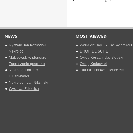
NEWS
MOST VIEWED
Ryszard Jan Kozłowski -
World Art Day 15 .04/ Światowy D
Nekrolog
DROIT DE SUITE
Malczewski w plenerze -
Okreg Koszalińsko-Słupski
Zaproszenie gościnne
Okręg Krakowski
Nekrolog Emilia M.
100 lat... i Nowe Otwarcie!!!
Dłużniewska
Nekrolog - Jan Niksiński
Wystawa Eclectica