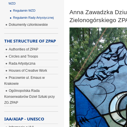
WZD
Regulamin WZD
Anna Zawadzka Dzi
Regulamin Rady Artystycznej
Zielonogórskiego ZP
Dokumenty członkowskie
THE STRUCTURE OF ZPAP
Authorities of ZPAP
Circles and Troops
Rada Artystyczna
Houses of Creative Work
Pracownie ul. Emaus w
Krakowie
Ogólnopolska Rada
Konserwatorów Dzieł Sztuki przy
ZG ZPAP
IAA/AIAP - UNESCO