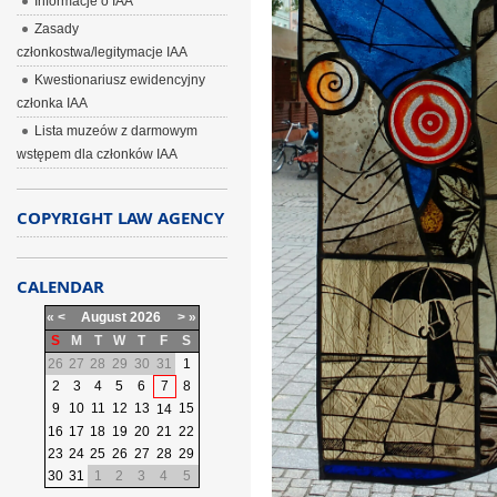
Informacje o IAA
Zasady
członkostwa/legitymacje IAA
Kwestionariusz ewidencyjny
członka IAA
Lista muzeów z darmowym
wstępem dla członków IAA
COPYRIGHT LAW AGENCY
CALENDAR
«
<
August
2026
>
»
S
M
T
W
T
F
S
26
27
28
29
30
31
1
2
3
4
5
6
7
8
9
10
11
12
13
15
14
16
17
18
19
20
21
22
23
24
25
26
27
28
29
30
31
1
2
3
4
5