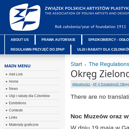
ABOUT US
PRAWA AUTORSKIE
SPADKOBIERCY - OGŁO
REGULAMIN PRZYJĘĆ DO ZPAP
ULGI i RABATY DLA CZŁONK
Start
The Regulation
MAIN MENU
Okręg Zielon
Add Link
Home
Aktualności
-
AF 4 Działalność Okr
News
There are no translat
Ulgi i rabaty dla Członków
Exhibitions
Contests
Noc Muzeów oraz wy
Links
Materiały graficzne
W dniu 19 maja w Gal