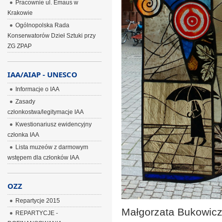
Pracownie ul. Emaus w
Krakowie
Ogólnopolska Rada
Konserwatorów Dzieł Sztuki przy
ZG ZPAP
IAA/AIAP - UNESCO
Informacje o IAA
Zasady
członkostwa/legitymacje IAA
Kwestionariusz ewidencyjny
członka IAA
Lista muzeów z darmowym
wstępem dla członków IAA
OZZ
Repartycje 2015
Małgorzata Bukowic
REPARTYCJE -