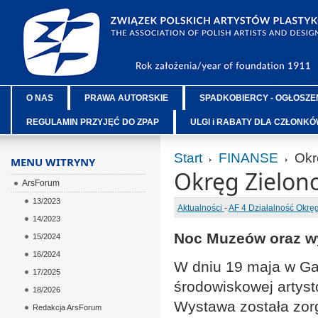
O NAS
PRAWA AUTORSKIE
SPADKOBIERCY - OGŁOSZE
REGULAMIN PRZYJĘĆ DO ZPAP
ULGI i RABATY DLA CZŁONK
Start
FINANSE
Okrę
MENU WITRYNY
Okręg Zielon
ArsForum
13/2023
Aktualności
-
AF 4 Działalność Okr
14/2023
Noc Muzeów oraz wy
15/2024
16/2024
W dniu 19 maja w Gal
17/2025
środowiskowej artys
18/2026
Wystawa została zorg
Redakcja ArsForum