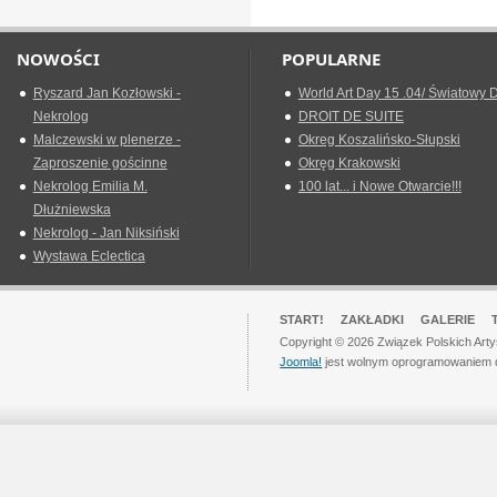
NOWOŚCI
POPULARNE
Ryszard Jan Kozłowski -
World Art Day 15 .04/ Światowy D
Nekrolog
DROIT DE SUITE
Malczewski w plenerze -
Okreg Koszalińsko-Słupski
Zaproszenie gościnne
Okręg Krakowski
Nekrolog Emilia M.
100 lat... i Nowe Otwarcie!!!
Dłużniewska
Nekrolog - Jan Niksiński
Wystawa Eclectica
START!
ZAKŁADKI
GALERIE
Copyright © 2026 Związek Polskich Art
Joomla!
jest wolnym oprogramowaniem 