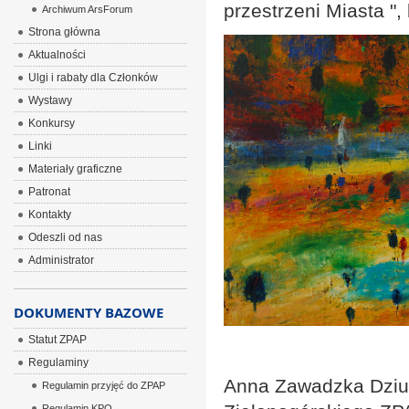
przestrzeni Miasta ",
Archiwum ArsForum
Strona główna
Aktualności
Ulgi i rabaty dla Członków
Wystawy
Konkursy
Linki
Materiały graficzne
Patronat
Kontakty
Odeszli od nas
Administrator
DOKUMENTY BAZOWE
Statut ZPAP
Regulaminy
Anna Zawadzka Dzi
Regulamin przyjęć do ZPAP
Regulamin KPO