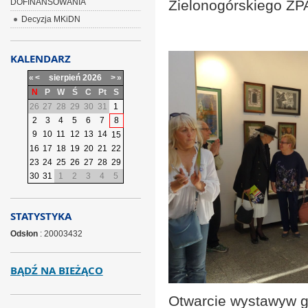
DOFINANSOWANIA
Zielonogórskiego ZP
Decyzja MKiDN
KALENDARZ
«
<
sierpień
2026
>
»
N
P
W
Ś
C
Pt
S
26
27
28
29
30
31
1
2
3
4
5
6
7
8
9
10
11
12
13
14
15
16
17
18
19
20
21
22
23
24
25
26
27
28
29
30
31
1
2
3
4
5
STATYSTYKA
Odsłon
: 20003432
BĄDŹ NA BIEŻĄCO
Otwarcie wystawyw ga