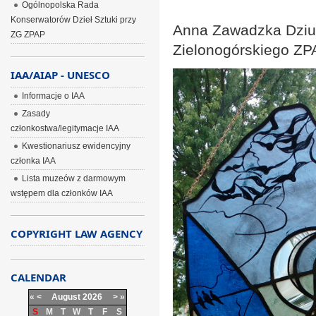
Ogólnopolska Rada
Konserwatorów Dzieł Sztuki przy
Anna Zawadzka Dzi
ZG ZPAP
Zielonogórskiego ZP
IAA/AIAP - UNESCO
Informacje o IAA
Zasady
członkostwa/legitymacje IAA
Kwestionariusz ewidencyjny
członka IAA
Lista muzeów z darmowym
wstępem dla członków IAA
COPYRIGHT LAW AGENCY
CALENDAR
«
<
August
2026
>
»
S
M
T
W
T
F
S