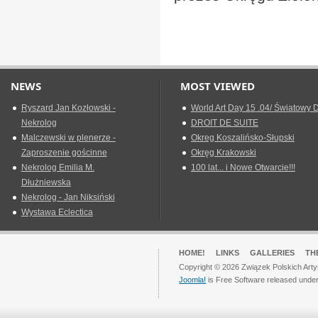
NEWS
MOST VIEWED
Ryszard Jan Kozłowski -
World Art Day 15 .04/ Światowy D
Nekrolog
DROIT DE SUITE
Malczewski w plenerze -
Okreg Koszalińsko-Słupski
Zaproszenie gościnne
Okręg Krakowski
Nekrolog Emilia M.
100 lat... i Nowe Otwarcie!!!
Dłużniewska
Nekrolog - Jan Niksiński
Wystawa Eclectica
HOME!
LINKS
GALLERIES
TH
Copyright © 2026 Związek Polskich Arty
Joomla!
is Free Software released unde