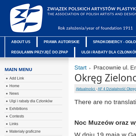
ABOUT US
PRAWA AUTORSKIE
SPADKOBIERCY - OGŁO
REGULAMIN PRZYJĘĆ DO ZPAP
ULGI i RABATY DLA CZŁONK
Start
Pracownie ul. 
MAIN MENU
Okręg Zielon
Add Link
Home
Aktualności
-
AF 4 Działalność Okr
News
There are no translat
Ulgi i rabaty dla Członków
Exhibitions
Contests
Noc Muzeów oraz wy
Links
Materiały graficzne
W dniu 19 maja w Gal