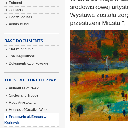
Patronat
środowiskowej artys
Contacts
Wystawa została zorg
Odeszli od nas
przestrzeni Miasta ",
Administrator
BASE DOCUMENTS
Statute of ZPAP
The Regulations
Dokumenty członkowskie
THE STRUCTURE OF ZPAP
Authorities of ZPAP
Circles and Troops
Rada Artystyczna
Houses of Creative Work
Pracownie ul. Emaus w
Krakowie