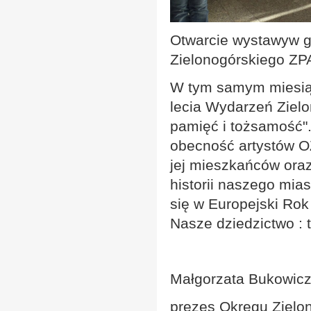
Otwarcie wystawyw ga
Zielonogórskiego ZP
W tym samym miesiąc
lecia Wydarzeń Zielo
pamięć i tożsamość"
obecność artystów OZ
jej mieszkańców ora
historii naszego mia
się w Europejski Rok
Nasze dziedzictwo : t
Małgorzata Bukowic
prezes Okręgu Zielo