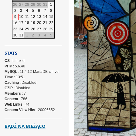
26
27
28
29
30
31
1
2
3
4
5
6
7
8
9
10
11
12
13
14
15
17
18
19
20
21
22
16
23
24
25
26
27
28
29
30
31
1
2
3
4
5
STATS
OS
: Linux d
PHP
: 5.6.40
MySQL
: 11.4.12-MariaDB-cll-lve
Time
: 13:51
Caching
: Disabled
GZIP
: Disabled
Members
: 7
Content
: 786
Web Links
: 74
Content View Hits
: 20006652
BĄDŹ NA BIEŻĄCO