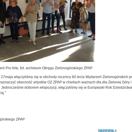
rii Pro Arte, fot. archiwum Okręgu Zielonogórskiego ZPAP
7maja włączyliśmy się w obchody rocznicy 60 lecia Wydarzeń Zielonogórskich pre
zaznaczyć obecność artystów OZ ZPAP w chwilach ważnych dla dla Zielonej Góry i
a. Jednocześnie doborem ekspozycji, włączyliśmy się w Europejski Rok Dziedzictwa
ią "
górskiego ZPAP
następna »