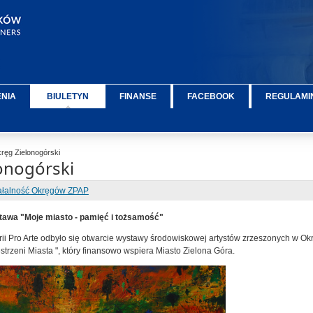
ENIA
BIULETYN
FINANSE
FACEBOOK
REGULAMIN
ęg Zielonogórski
onogórski
ałalność Okręgów ZPAP
awa "Moje miasto - pamięć i tożsamość"
rii Pro Arte odbyło się otwarcie wystawy środowiskowej artystów zrzeszonych w 
zestrzeni Miasta ", który finansowo wspiera Miasto Zielona Góra.