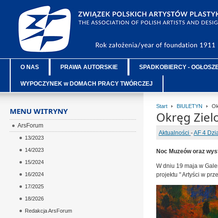
O NAS
PRAWA AUTORSKIE
SPADKOBIERCY - OGŁOSZ
WYPOCZYNEK w DOMACH PRACY TWÓRCZEJ
Start
BIULETYN
Okr
MENU WITRYNY
Okręg Ziel
ArsForum
Aktualności
-
AF 4 Dzi
13/2023
14/2023
Noc Muzeów oraz wyst
15/2024
W dniu 19 maja w Gale
16/2024
projektu " Artyści w pr
17/2025
18/2026
Redakcja ArsForum