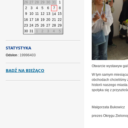
26
27
28
29
30
31
1
2
3
4
5
6
7
8
9
10
11
12
13
15
14
16
17
18
19
20
21
22
23
24
25
26
27
28
29
30
31
1
2
3
4
5
STATYSTYKA
Odsłon
: 19996403
Otwarcie wystawyw gale
BĄDŹ NA BIEŻĄCO
W tym samym miesiącu 2
obchodach chcieliśmy 
historii naszego miast
spotyka się z przyszłośc
Małgorzata Bukowicz
prezes Okręgu Zielono