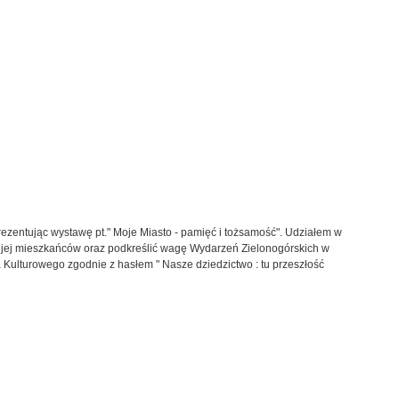
zentując wystawę pt." Moje Miasto - pamięć i tożsamość". Udziałem w
 jej mieszkańców oraz podkreślić wagę Wydarzeń Zielonogórskich w
 Kulturowego zgodnie z hasłem " Nasze dziedzictwo : tu przeszłość