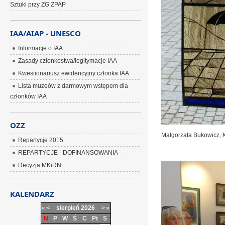
Sztuki przy ZG ZPAP
IAA/AIAP - UNESCO
Informacje o IAA
Zasady członkostwa/legitymacje IAA
Kwestionariusz ewidencyjny członka IAA
Lista muzeów z darmowym wstępem dla
członków IAA
OZZ
Małgorzata Bukowicz,
Repartycje 2015
REPARTYCJE - DOFINANSOWANIA
Decyzja MKiDN
KALENDARZ
«
<
sierpień
2026
>
»
N
P
W
Ś
C
Pt
S