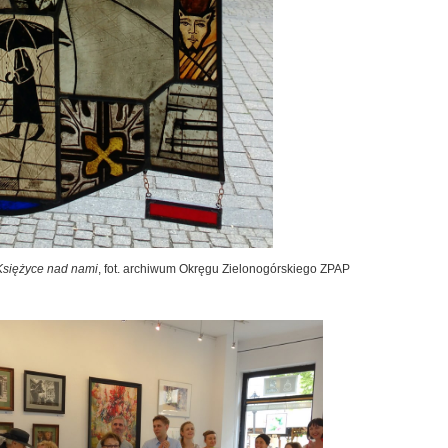
Księżyce nad nami
, fot. archiwum Okręgu Zielonogórskiego ZPAP