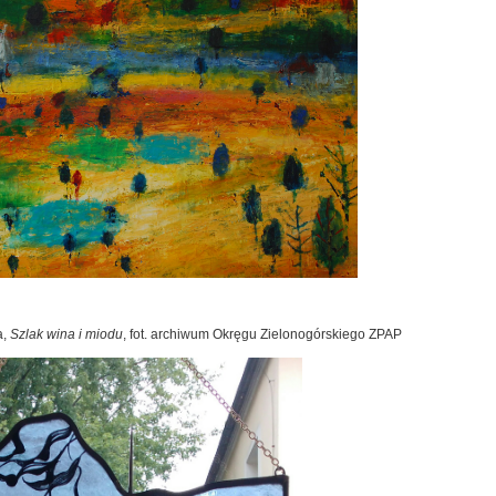
a,
Szlak wina i miodu
, fot. archiwum Okręgu Zielonogórskiego ZPAP