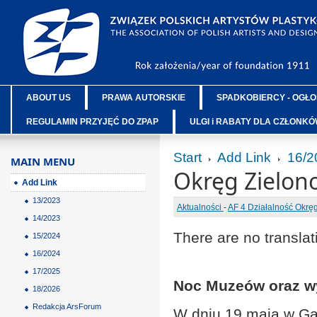
ABOUT US
PRAWA AUTORSKIE
SPADKOBIERCY - OGŁO
REGULAMIN PRZYJĘĆ DO ZPAP
ULGI i RABATY DLA CZŁONK
Start
Add Link
16/2
MAIN MENU
Okręg Zielon
Add Link
13/2023
Aktualności
-
AF 4 Działalność Okr
14/2023
There are no translat
15/2024
16/2024
17/2025
Noc Muzeów oraz wy
18/2026
Redakcja ArsForum
W dniu 19 maja w Gal