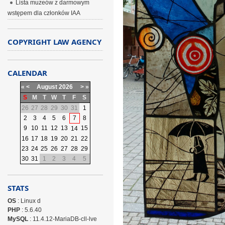
Lista muzeów z darmowym
wstępem dla członków IAA
COPYRIGHT LAW AGENCY
CALENDAR
«
<
August
2026
>
»
S
M
T
W
T
F
S
26
27
28
29
30
31
1
2
3
4
5
6
7
8
9
10
11
12
13
15
14
16
17
18
19
20
21
22
23
24
25
26
27
28
29
30
31
1
2
3
4
5
STATS
OS
: Linux d
PHP
: 5.6.40
MySQL
: 11.4.12-MariaDB-cll-lve