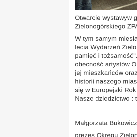
Otwarcie wystawyw ga
Zielonogórskiego ZP
W tym samym miesiąc
lecia Wydarzeń Zielo
pamięć i tożsamość"
obecność artystów OZ
jej mieszkańców ora
historii naszego mia
się w Europejski Rok
Nasze dziedzictwo : t
Małgorzata Bukowic
prezes Okręgu Zielo