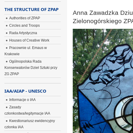
THE STRUCTURE OF ZPAP
Anna Zawadzka Dzi
Authorities of ZPAP
Zielonogórskiego ZP
Circles and Troops
Rada Artystyczna
Houses of Creative Work
Pracownie ul. Emaus w
Krakowie
Ogólnopolska Rada
Konserwatorów Dzieł Sztuki przy
ZG ZPAP
IAA/AIAP - UNESCO
Informacje o IAA
Zasady
członkostwa/legitymacje IAA
Kwestionariusz ewidencyjny
członka IAA