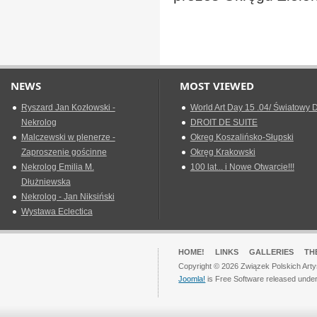
NEWS
MOST VIEWED
Ryszard Jan Kozłowski -
World Art Day 15 .04/ Światowy D
Nekrolog
DROIT DE SUITE
Malczewski w plenerze -
Okreg Koszalińsko-Słupski
Zaproszenie gościnne
Okręg Krakowski
Nekrolog Emilia M.
100 lat... i Nowe Otwarcie!!!
Dłużniewska
Nekrolog - Jan Niksiński
Wystawa Eclectica
HOME!
LINKS
GALLERIES
TH
Copyright © 2026 Związek Polskich Arty
Joomla!
is Free Software released unde