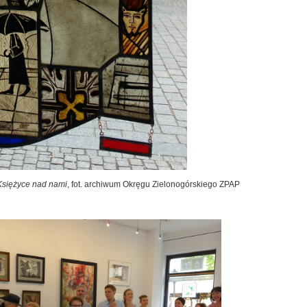
Księżyce nad nami
, fot. archiwum Okręgu Zielonogórskiego ZPAP