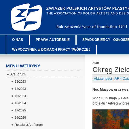
O NAS
PRAWA AUTORSKIE
SPADKOBIERCY - OGŁOSZ
WYPOCZYNEK w DOMACH PRACY TWÓRCZEJ
Start
MENU WITRYNY
Okręg Ziel
ArsForum
Aktualności
-
AF 4 Dzi
13/2023
14/2023
Noc Muzeów oraz wyst
15/2024
W dniu 19 maja w Gale
16/2024
projektu " Artyści w pr
17/2025
18/2026
Redakcja ArsForum