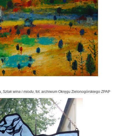
a,
Szlak wina i miodu
, fot. archiwum Okręgu Zielonogórskiego ZPAP