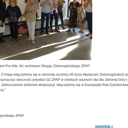
rii Pro Arte, fot. archiwum Okręgu Zielonogórskiego ZPAP
7maja włączyliśmy się w obchody rocznicy 60 lecia Wydarzeń Zielonogórskich pre
zaznaczyć obecność artystów OZ ZPAP w chwilach ważnych dla dla Zielonej Góry i
a. Jednocześnie doborem ekspozycji, włączyliśmy się w Europejski Rok Dziedzictwa
ią "
górskiego ZPAP
następna »