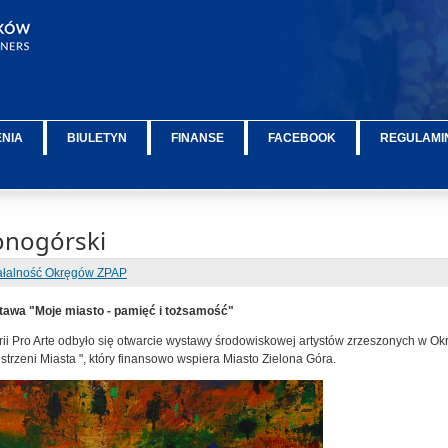
ENIA
BIULETYN
FINANSE
FACEBOOK
REGULAMIN
onogórski
ałalność Okręgów ZPAP
awa "Moje miasto - pamięć i tożsamość"
rii Pro Arte odbyło się otwarcie wystawy środowiskowej artystów zrzeszonych w 
zestrzeni Miasta ", który finansowo wspiera Miasto Zielona Góra.