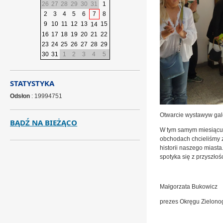
26
27
28
29
30
31
1
2
3
4
5
6
7
8
9
10
11
12
13
15
14
16
17
18
19
20
21
22
23
24
25
26
27
28
29
30
31
1
2
3
4
5
STATYSTYKA
Odsłon
: 19994751
Otwarcie wystawyw gale
BĄDŹ NA BIEŻĄCO
W tym samym miesiącu 2
obchodach chcieliśmy 
historii naszego miast
spotyka się z przyszłośc
Małgorzata Bukowicz
prezes Okręgu Zielono