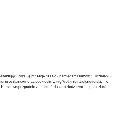
zentując wystawę pt." Moje Miasto - pamięć i tożsamość". Udziałem w
 jej mieszkańców oraz podkreślić wagę Wydarzeń Zielonogórskich w
 Kulturowego zgodnie z hasłem " Nasze dziedzictwo : tu przeszłość