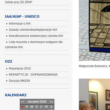
Sztuki przy ZG ZPAP
IAA/AIAP - UNESCO
Informacje o IAA
Zasady członkostwa/legitymacje IAA
Kwestionariusz ewidencyjny członka IAA
Lista muzeów z darmowym wstępem dla
członków IAA
OZZ
Małgorzata Bukowicz,
Repartycje 2015
REPARTYCJE - DOFINANSOWANIA
Decyzja MKiDN
KALENDARZ
«
<
sierpień
2026
>
»
N
P
W
Ś
C
Pt
S