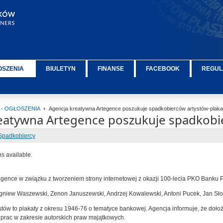
OSZENIA
BIULETYN
FINANSE
FACEBOOK
REGUL
 - OGŁOSZENIA
Agencja kreatywna Artegence poszukuje spadkobierców artystów-plaka
eatywna Artegence poszukuje spadkobi
Spadkobiercy
ns available.
gence w związku z tworzeniem strony internetowej z okazji 100-lecia PKO Banku 
igniew Waszewski, Zenon Januszewski, Andrzej Kowalewski, Antoni Pucek, Jan Sło
tów to plakaty z okresu 1946-76 o tematyce bankowej. Agencja informuje, że doło
prac w zakresie autorskich praw majątkowych.