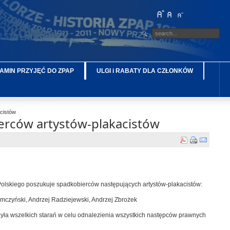
AMIN PRZYJĘĆ DO ZPAP
ULGI i RABATY DLA CZŁONKÓW
cistów
erców artystów-plakacistów
Polskiego poszukuje spadkobierców następujących artystów-plakacistów:
mczyński, Andrzej Radziejewski, Andrzej Zbrożek
żyła wszelkich starań w celu odnalezienia wszystkich następców prawnych