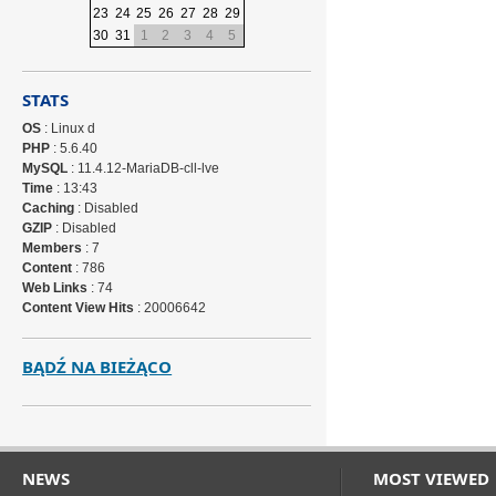
23
24
25
26
27
28
29
30
31
1
2
3
4
5
STATS
OS
: Linux d
PHP
: 5.6.40
MySQL
: 11.4.12-MariaDB-cll-lve
Time
: 13:43
Caching
: Disabled
GZIP
: Disabled
Members
: 7
Content
: 786
Web Links
: 74
Content View Hits
: 20006642
BĄDŹ NA BIEŻĄCO
NEWS
MOST VIEWED