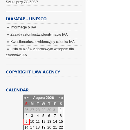
Sztuki przy ZG ZPAP
IAA/AIAP - UNESCO
Informacje o IAA
Zasady członkostwa/legitymacje IAA
Kwestionariusz ewidencyjny członka IAA
Lista muzeów z darmowym wstępem dla
członków IAA
COPYRIGHT LAW AGENCY
CALENDAR
«
<
August
2026
>
»
S
M
T
W
T
F
S
26
27
28
29
30
31
1
2
3
4
5
6
7
8
9
10
11
12
13
14
15
17
18
19
20
21
22
16