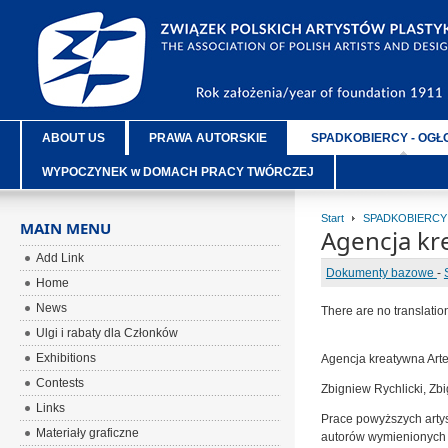
ABOUT US
PRAWA AUTORSKIE
SPADKOBIERCY - OGŁ
WYPOCZYNEK w DOMACH PRACY TWÓRCZEJ
Start
SPADKOBIERCY
MAIN MENU
Agencja kr
Add Link
Dokumenty bazowe
-
Home
News
There are no translatio
Ulgi i rabaty dla Członków
Exhibitions
Agencja kreatywna Arte
Contests
Zbigniew Rychlicki, Zb
Links
Prace powyższych artys
Materiały graficzne
autorów wymienionych 