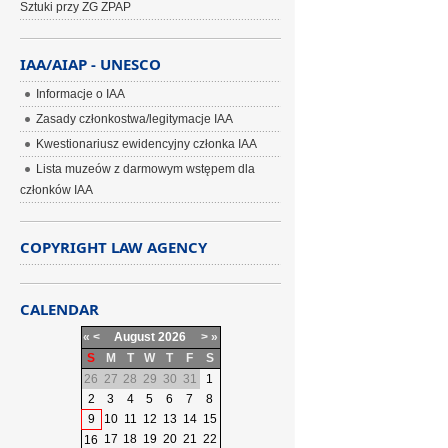
Sztuki przy ZG ZPAP
IAA/AIAP - UNESCO
Informacje o IAA
Zasady członkostwa/legitymacje IAA
Kwestionariusz ewidencyjny członka IAA
Lista muzeów z darmowym wstępem dla
członków IAA
COPYRIGHT LAW AGENCY
CALENDAR
«
<
August
2026
>
»
S
M
T
W
T
F
S
26
27
28
29
30
31
1
2
3
4
5
6
7
8
9
10
11
12
13
14
15
17
18
19
20
21
22
16