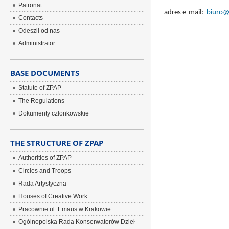
Patronat
adres e-mail:
biuro@
Contacts
Odeszli od nas
Administrator
BASE DOCUMENTS
Statute of ZPAP
The Regulations
Dokumenty członkowskie
THE STRUCTURE OF ZPAP
Authorities of ZPAP
Circles and Troops
Rada Artystyczna
Houses of Creative Work
Pracownie ul. Emaus w Krakowie
Ogólnopolska Rada Konserwatorów Dzieł