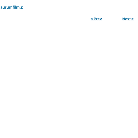
aurumfilm.pl
< Prev
Next >