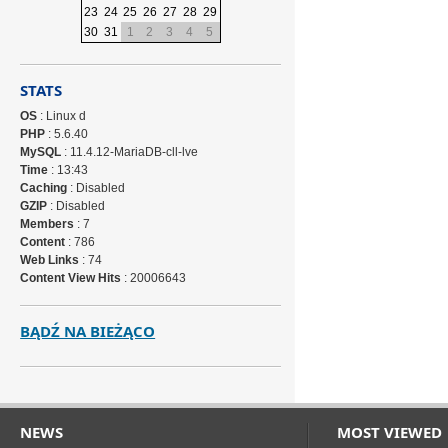
23
24
25
26
27
28
29
30
31
1
2
3
4
5
STATS
OS
: Linux d
PHP
: 5.6.40
MySQL
: 11.4.12-MariaDB-cll-lve
Time
: 13:43
Caching
: Disabled
GZIP
: Disabled
Members
: 7
Content
: 786
Web Links
: 74
Content View Hits
: 20006643
BĄDŹ NA BIEŻĄCO
NEWS
MOST VIEWED