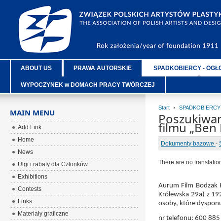
ABOUT US
PRAWA AUTORSKIE
SPADKOBIERCY - OGŁ
WYPOCZYNEK w DOMACH PRACY TWÓRCZEJ
Start
SPADKOBIERCY
MAIN MENU
Poszukiwan
filmu „Ben
Add Link
Home
Dokumenty bazowe
-
News
There are no translatio
Ulgi i rabaty dla Członków
Exhibitions
Aurum Film Bodzak H
Contests
Królewska 29a) z 192
Links
osoby, które dyspon
Materiały graficzne
nr telefonu: 600 885