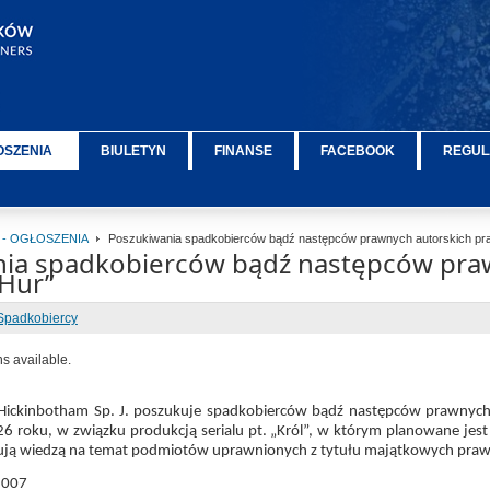
OSZENIA
BIULETYN
FINANSE
FACEBOOK
REGUL
 - OGŁOSZENIA
Poszukiwania spadkobierców bądź następców prawnych autorskich praw
ia spadkobierców bądź następców praw
 Hur”
Spadkobiercy
ns available.
ickinbotham Sp. J. poszukuje spadkobierców bądź następców prawnych a
6 roku, w związku produkcją serialu pt. „Król”, w którym planowane jest
ują wiedzą na temat podmiotów uprawnionych z tytułu majątkowych praw 
 007