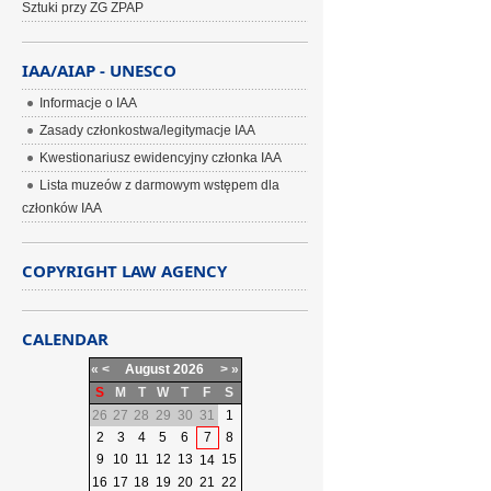
Sztuki przy ZG ZPAP
IAA/AIAP - UNESCO
Informacje o IAA
Zasady członkostwa/legitymacje IAA
Kwestionariusz ewidencyjny członka IAA
Lista muzeów z darmowym wstępem dla
członków IAA
COPYRIGHT LAW AGENCY
CALENDAR
«
<
August
2026
>
»
S
M
T
W
T
F
S
26
27
28
29
30
31
1
2
3
4
5
6
7
8
9
10
11
12
13
15
14
16
17
18
19
20
21
22