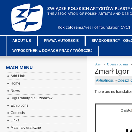
ABOUT US
PRAWA AUTORSKIE
SPADKOBIERCY - OGŁ
WYPOCZYNEK w DOMACH PRACY TWÓRCZEJ
Start
Odeszli od nas
MAIN MENU
Zmarł Igor
Add Link
Aktualności
-
Odeszli 
Home
News
There are no translatio
Ulgi i rabaty dla Członków
Exhibitions
Contests
Links
Materiały graficzne