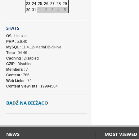
23
24
25
26
27
28
29
30
31
1
2
3
4
5
STATS
OS
: Linux d
PHP
: 5.6.40
MySQL
: 11.4.12-MariaDB-cll-lve
Time
: 04:46
Caching
: Disabled
GZIP
: Disabled
Members
: 7
Content
: 786
Web Links
: 74
Content View Hits
: 19994564
BĄDŹ NA BIEŻĄCO
NEWS
MOST VIEWED