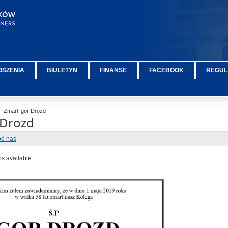
OSZENIA
BIULETYN
FINANSE
FACEBOOK
REGUL
Zmarł Igor Drozd
 Drozd
od nas
ns available.