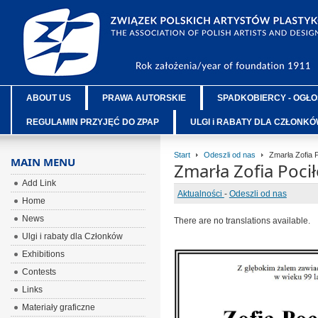
ABOUT US
PRAWA AUTORSKIE
SPADKOBIERCY - OGŁO
REGULAMIN PRZYJĘĆ DO ZPAP
ULGI i RABATY DLA CZŁONK
Start
Odeszli od nas
Zmarła Zofia 
MAIN MENU
Zmarła Zofia Poc
Add Link
Aktualności
-
Odeszli od nas
Home
News
There are no translations available.
Ulgi i rabaty dla Członków
Exhibitions
Contests
Links
Materiały graficzne