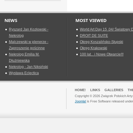
NEWS
MOST VIEWED
Ryszard Jan Kozłowski -
World Art Day 15 .04/ Światowy D
Nekrolog
DROIT DE SUITE
Malczewski w plenerze -
Okreg Koszalińsko-Słupski
Zaproszenie gościnne
Okręg Krakowski
Nekrolog Emilia M.
100 lat... i Nowe Otwarcie!!!
Dłużniewska
Nekrolog - Jan Niksiński
Wystawa Eclectica
HOME!
LINKS
GALLERIES
TH
Copyright © 2026 Związek Polskich Arty
Joomla!
is Free Software released unde