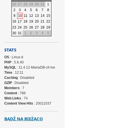
26
27
28
29
30
31
1
2
3
4
5
6
7
8
9
10
11
12
13
14
15
16
18
19
20
21
22
17
23
24
25
26
27
28
29
30
31
1
2
3
4
5
STATS
OS
: Linux d
PHP
: 5.6.40
MySQL
: 11.4.12-MariaDB-cll-lve
Time
: 12:11
Caching
: Disabled
GZIP
: Disabled
Members
: 7
Content
: 786
Web Links
: 74
Content View Hits
: 20011037
BĄDŹ NA BIEŻĄCO