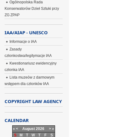
Ogólnopolska Rada
Konserwatorów Dzieł Sztuki przy
ZG ZPAP
IAA/AIAP - UNESCO
Informacje o IAA
Zasady
członkostwa/legitymacje IAA
Kwestionariusz ewidencyjny
członka IAA
Lista muzeów z darmowym
wstępem dla członków IAA
COPYRIGHT LAW AGENCY
CALENDAR
«
<
August
2026
>
»
S
M
T
W
T
F
S