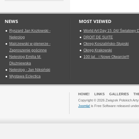
NEWS
MOST VIEWED
Ryszard Jan Kozłowski -
World Art Day 15 .04/ Światowy D
Nekrolog
DROIT DE SUITE
Malczewski w plenerze -
Okreg Koszalińsko-Słupski
Zaproszenie gościnne
Okręg Krakowski
Nekrolog Emilia M.
100 lat... i Nowe Otwarcie!!!
Dłużniewska
Nekrolog - Jan Niksiński
Wystawa Eclectica
HOME!
LINKS
GALLERIES
TH
Copyright © 2026 Związek Polskich Arty
Joomla!
is Free Software released unde