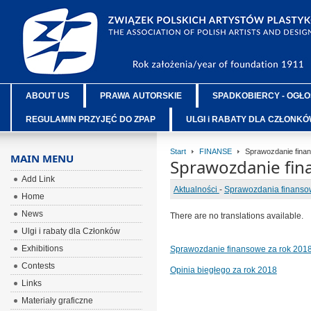
ABOUT US
PRAWA AUTORSKIE
SPADKOBIERCY - OGŁO
REGULAMIN PRZYJĘĆ DO ZPAP
ULGI i RABATY DLA CZŁONK
Start
FINANSE
Sprawozdanie finan
MAIN MENU
Sprawozdanie fin
Add Link
Aktualności
-
Sprawozdania finans
Home
News
There are no translations available.
Ulgi i rabaty dla Członków
Exhibitions
Sprawozdanie finansowe za rok 201
Contests
Opinia biegłego za rok 2018
Links
Materiały graficzne