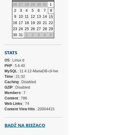
26
27
28
29
30
31
1
2
3
4
5
6
7
8
9
10
11
12
13
14
15
16
17
18
19
20
21
22
23
24
25
26
27
28
29
30
31
1
2
3
4
5
STATS
OS
: Linux d
PHP
: 5.6.40
MySQL
: 11.4.12-MariaDB-cll-lve
Time
: 21:32
Caching
: Disabled
GZIP
: Disabled
Members
: 7
Content
: 786
Web Links
: 74
Content View Hits
: 20004415
BĄDŹ NA BIEŻĄCO