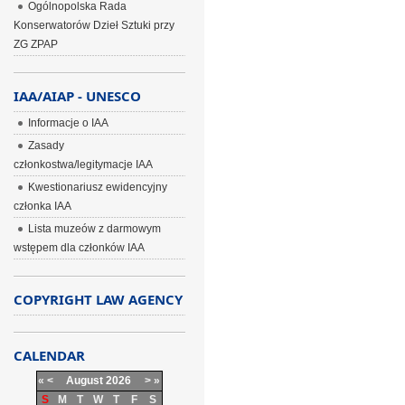
Ogólnopolska Rada
Konserwatorów Dzieł Sztuki przy
ZG ZPAP
IAA/AIAP - UNESCO
Informacje o IAA
Zasady
członkostwa/legitymacje IAA
Kwestionariusz ewidencyjny
członka IAA
Lista muzeów z darmowym
wstępem dla członków IAA
COPYRIGHT LAW AGENCY
CALENDAR
«
<
August
2026
>
»
S
M
T
W
T
F
S