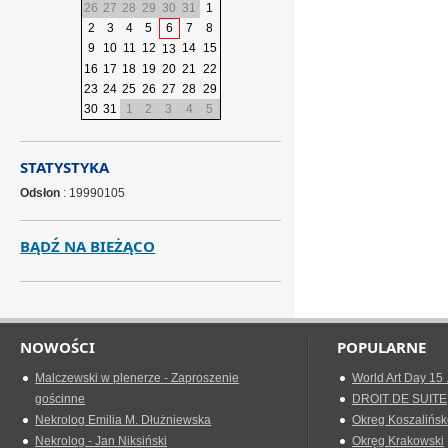
26
27
28
29
30
31
1
2
3
4
5
6
7
8
9
10
11
12
14
15
13
16
17
18
19
20
21
22
23
24
25
26
27
28
29
30
31
1
2
3
4
5
STATYSTYKA
Odsłon
: 19990105
BĄDŹ NA BIEŻĄCO
NOWOŚCI
POPULARNE
Malczewski w plenerze - Zaproszenie
World Art Day 15 
gościnne
DROIT DE SUITE
Nekrolog Emilia M. Dłużniewska
Okreg Koszalińsk
Nekrolog - Jan Niksiński
Okręg Krakowski