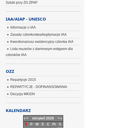
Sztuki przy ZG ZPAP
IAA/AIAP - UNESCO
Informacje o IAA
Zasady członkostwa/legitymacje IAA
Kwestionariusz ewidencyjny członka IAA
Lista muzeów z darmowym wstępem dla
członków IAA
OZZ
Repartycje 2015
REPARTYCJE - DOFINANSOWANIA
Decyzja MKiDN
KALENDARZ
«
<
sierpień
2026
>
»
N
P
W
Ś
C
Pt
S