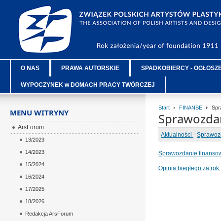
O NAS
PRAWA AUTORSKIE
SPADKOBIERCY - OGŁOSZ
WYPOCZYNEK w DOMACH PRACY TWÓRCZEJ
Start
FINANSE
Spra
MENU WITRYNY
Sprawozdan
ArsForum
Aktualności
-
Sprawoz
13/2023
14/2023
Sprawozdanie finansow
15/2024
Opinia biegłego za rok
16/2024
17/2025
18/2026
Redakcja ArsForum