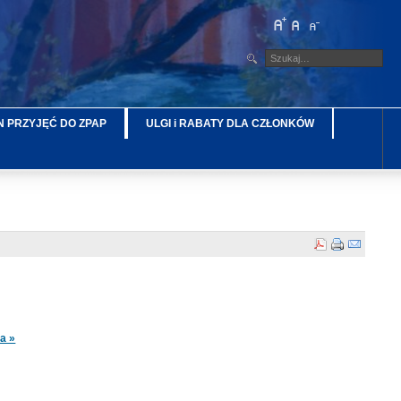
 PRZYJĘĆ DO ZPAP
ULGI i RABATY DLA CZŁONKÓW
a »