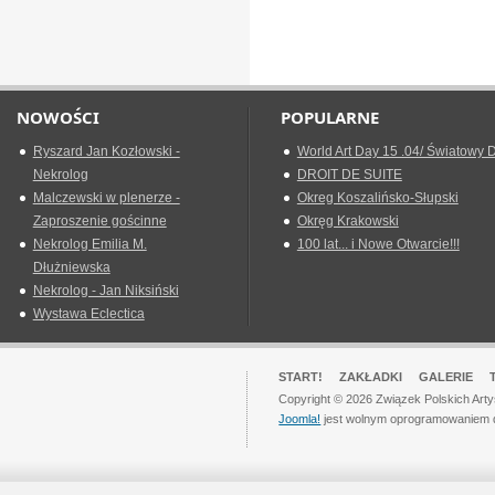
NOWOŚCI
POPULARNE
Ryszard Jan Kozłowski -
World Art Day 15 .04/ Światowy D
Nekrolog
DROIT DE SUITE
Malczewski w plenerze -
Okreg Koszalińsko-Słupski
Zaproszenie gościnne
Okręg Krakowski
Nekrolog Emilia M.
100 lat... i Nowe Otwarcie!!!
Dłużniewska
Nekrolog - Jan Niksiński
Wystawa Eclectica
START!
ZAKŁADKI
GALERIE
Copyright © 2026 Związek Polskich Art
Joomla!
jest wolnym oprogramowaniem 