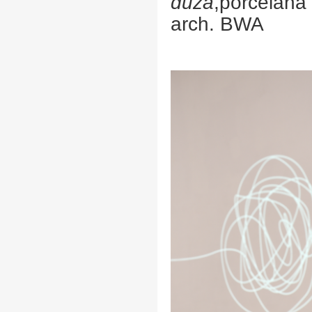
duża
,
porcelana 
arch. BWA