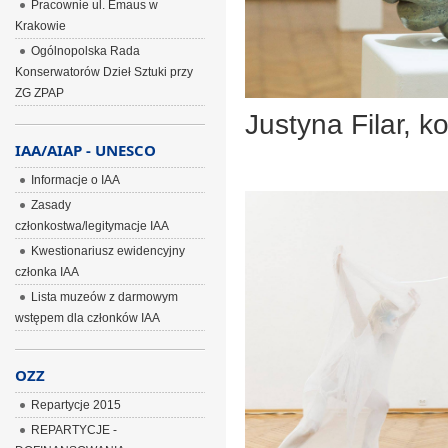
Pracownie ul. Emaus w
Krakowie
Ogólnopolska Rada
Konserwatorów Dzieł Sztuki przy
ZG ZPAP
Justyna Filar, k
IAA/AIAP - UNESCO
Informacje o IAA
Zasady
członkostwa/legitymacje IAA
Kwestionariusz ewidencyjny
członka IAA
Lista muzeów z darmowym
wstępem dla członków IAA
OZZ
Repartycje 2015
REPARTYCJE -