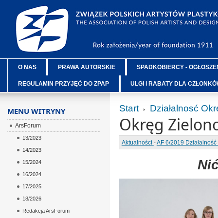
O NAS
PRAWA AUTORSKIE
SPADKOBIERCY - OGŁOSZE
REGULAMIN PRZYJĘĆ DO ZPAP
ULGI i RABATY DLA CZŁONK
Start
Działalnosć Ok
MENU WITRYNY
Okręg Zielono
ArsForum
13/2023
Aktualności
-
AF 6/2019 Działalnoś
14/2023
Ni
15/2024
16/2024
17/2025
18/2026
Redakcja ArsForum