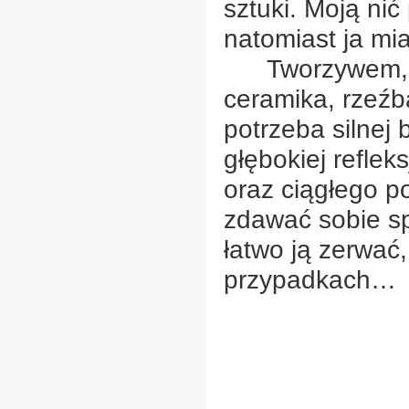
sztuki. Moją nić 
natomiast ja mi
Tworzywem, k
ceramika, rzeźba
potrzeba silnej b
głębokiej refleks
oraz ciągłego p
zdawać sobie spr
łatwo ją zerwać, 
przypadkach…