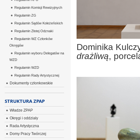
Regulamin Komisji Rewizyjnych
Regulamin ZG
Regulamin Sądów Koleżeńskich
Regulamin Złotej Odznaki
Regulamin WZ Członków
Dominika Kulcz
Okręgów
Regulamin wyboru Delegatów na
drażliwą
, porcel
WZD
Regulamin WZD
Regulamin Rady Artystycznej
Dokumenty członkowskie
STRUKTURA ZPAP
Władze ZPAP
Okręgi i oddziały
Rada Artystyczna
Domy Pracy Twórczej