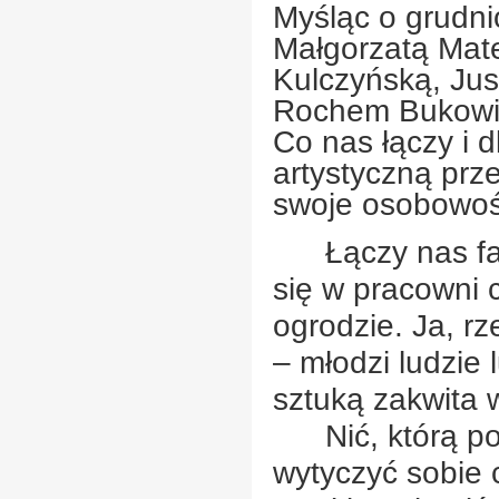
Myśląc o grudni
Małgorzatą Mate
Kulczyńską, Just
Rochem Bukowic
Co nas łączy i 
artystyczną prz
swoje osobowoś
Łączy nas fa
się w pracowni 
ogrodzie. Ja, rz
– młodzi ludzie 
sztuką zakwita w
Nić, którą p
wytyczyć sobie c