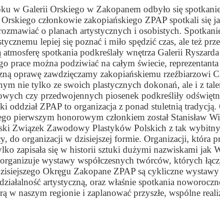
oku w Galerii Orskiego w Zakopanem odbyło się spotkan
 Orskiego członkowie zakopiańskiego ZPAP spotkali się ja
zmawiać o planach artystycznych i osobistych. Spotkanie s
tycznemu lepiej się poznać i miło spędzić czas, ale też pr
atmosferę spotkania podkreślały wnętrza Galerii Ryszarda
rego prace można podziwiać na całym świecie, reprezentan
ną oprawę zawdzięczamy zakopiańskiemu rzeźbiarzowi Cz
ym nie tylko ze swoich plastycznych dokonań, ale i z tal
owych czy przedwojennych piosenek podkreśliły odświętny
ki oddział ZPAP to organizacja z ponad stuletnią tradycj
ego pierwszym honorowym członkiem został Stanisław Witk
ski Związek Zawodowy Plastyków Polskich z tak wybitnymi
y, do organizacji w dzisiejszej formie. Organizacji, która p
lko zapisała się w historii sztuki dużymi nazwiskami jak 
 organizuje wystawy współczesnych twórców, których łączy
dzisiejszego Okręgu Zakopane ZPAP są cykliczne wystawy ,
działalność artystyczną, oraz właśnie spotkania noworoczn
rą w naszym regionie i zaplanować przyszłe, wspólne realiz