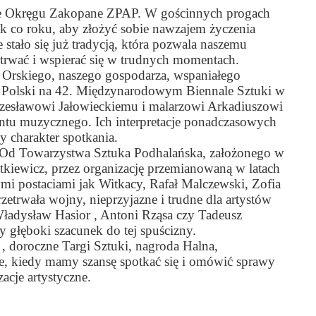
ie Okręgu Zakopane ZPAP. W gościnnych progach 
k co roku, aby złożyć sobie nawzajem życzenia 
tało się już tradycją, która pozwala naszemu 
zetrwać i wspierać się w trudnych momentach.
 Orskiego, naszego gospodarza, wspaniałego 
ta Polski na 42. Międzynarodowym Biennale Sztuki w 
esławowi Jałowieckiemu i malarzowi Arkadiuszowi 
entu muzycznego. Ich interpretacje ponadczasowych 
 charakter spotkania.
ą. Od Towarzystwa Sztuka Podhalańska, założonego w 
iewicz, przez organizację przemianowaną w latach 
 postaciami jak Witkacy, Rafał Malczewski, Zofia 
rzetrwała wojny, nieprzyjazne i trudne dla artystów 
Władysław Hasior , Antoni Rząsa czy Tadeusz 
 głęboki szacunek do tej spuścizny. 
 doroczne Targi Sztuki, nagroda Halna, 
e, kiedy mamy szansę spotkać się i omówić sprawy 
acje artystyczne.