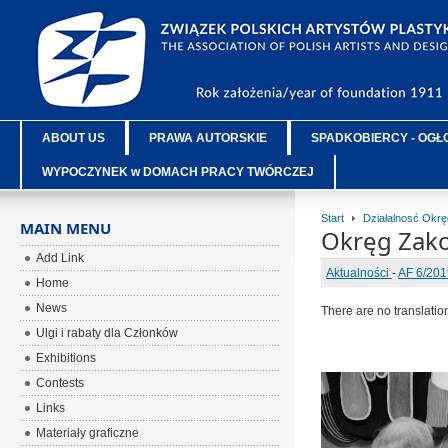
ABOUT US
PRAWA AUTORSKIE
SPADKOBIERCY - OGŁ
WYPOCZYNEK w DOMACH PRACY TWÓRCZEJ
Start
Działalnosć Okr
MAIN MENU
Okręg Zako
Add Link
Aktualności
-
AF 6/201
Home
News
There are no translatio
Ulgi i rabaty dla Członków
Exhibitions
Contests
Links
Materiały graficzne