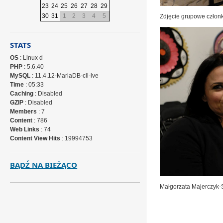
23
24
25
26
27
28
29
30
31
1
2
3
4
5
Zdjęcie grupowe członk
STATS
OS
: Linux d
PHP
: 5.6.40
MySQL
: 11.4.12-MariaDB-cll-lve
Time
: 05:33
Caching
: Disabled
GZIP
: Disabled
Members
: 7
Content
: 786
Web Links
: 74
Content View Hits
: 19994753
BĄDŹ NA BIEŻĄCO
Małgorzata Majerczyk-Si