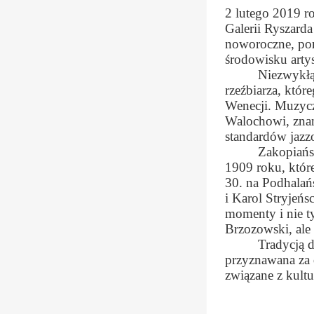
2 lutego 2019 r
Galerii Ryszarda
noworoczne, poro
środowisku artys
Niezwykłą 
rzeźbiarza, któ
Wenecji. Muzycz
Walochowi, znan
standardów jazz
Zakopiańs
1909 roku, któr
30. na Podhalań
i Karol Stryjeńsc
momenty i nie ty
Brzozowski, ale
Tradycją 
przyznawana za 
związane z kultu