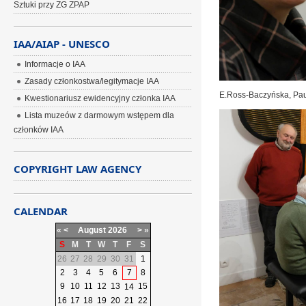
Sztuki przy ZG ZPAP
IAA/AIAP - UNESCO
Informacje o IAA
Zasady członkostwa/legitymacje IAA
E.Ross-Baczyńska, Paul
Kwestionariusz ewidencyjny członka IAA
Lista muzeów z darmowym wstępem dla
członków IAA
COPYRIGHT LAW AGENCY
CALENDAR
«
<
August
2026
>
»
S
M
T
W
T
F
S
26
27
28
29
30
31
1
2
3
4
5
6
7
8
9
10
11
12
13
15
14
16
17
18
19
20
21
22