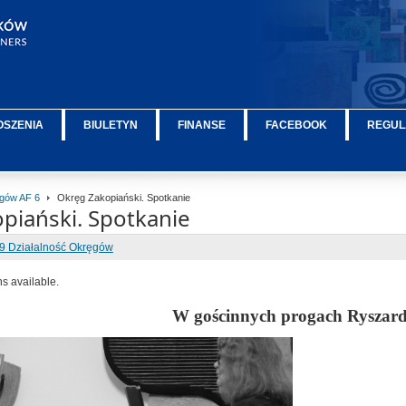
OSZENIA
BIULETYN
FINANSE
FACEBOOK
REGUL
ęgów AF 6
Okręg Zakopiański. Spotkanie
piański. Spotkanie
9 Działalność Okręgów
ns available.
W gościnnych progach Ryszard