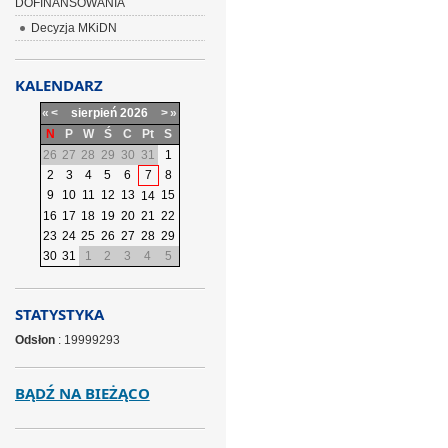
DOFINANSOWANIA
Decyzja MKiDN
KALENDARZ
«
<
sierpień
2026
>
»
N
P
W
Ś
C
Pt
S
26
27
28
29
30
31
1
2
3
4
5
6
7
8
9
10
11
12
13
15
14
16
17
18
19
20
21
22
23
24
25
26
27
28
29
30
31
1
2
3
4
5
STATYSTYKA
Odsłon
: 19999293
BĄDŹ NA BIEŻĄCO