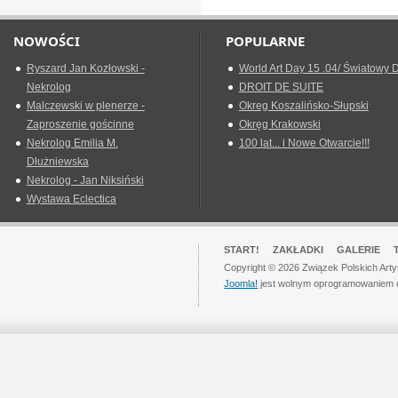
NOWOŚCI
POPULARNE
Ryszard Jan Kozłowski -
World Art Day 15 .04/ Światowy D
Nekrolog
DROIT DE SUITE
Malczewski w plenerze -
Okreg Koszalińsko-Słupski
Zaproszenie gościnne
Okręg Krakowski
Nekrolog Emilia M.
100 lat... i Nowe Otwarcie!!!
Dłużniewska
Nekrolog - Jan Niksiński
Wystawa Eclectica
START!
ZAKŁADKI
GALERIE
Copyright © 2026 Związek Polskich Art
Joomla!
jest wolnym oprogramowaniem 