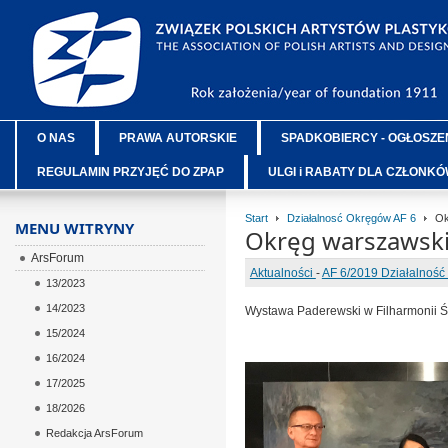
O NAS
PRAWA AUTORSKIE
SPADKOBIERCY - OGŁOSZE
REGULAMIN PRZYJĘĆ DO ZPAP
ULGI i RABATY DLA CZŁONK
Start
Działalnosć Okręgów AF 6
Ok
MENU WITRYNY
Okręg warszawski
ArsForum
Aktualności
-
AF 6/2019 Działalnoś
13/2023
14/2023
Wystawa Paderewski w Filharmonii Św
15/2024
16/2024
17/2025
18/2026
Redakcja ArsForum