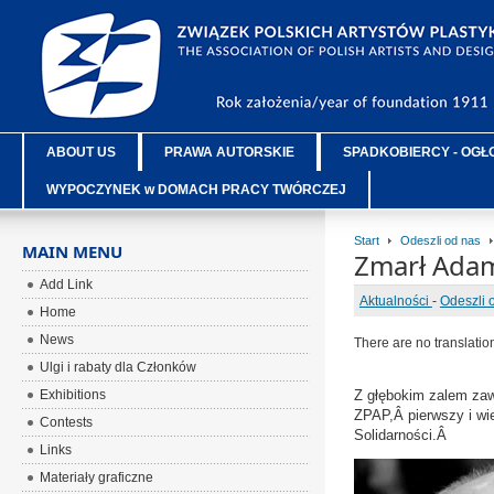
ABOUT US
PRAWA AUTORSKIE
SPADKOBIERCY - OGŁ
WYPOCZYNEK w DOMACH PRACY TWÓRCZEJ
Start
Odeszli od nas
MAIN MENU
Zmarł Adam
Add Link
Aktualności
-
Odeszli 
Home
News
There are no translatio
Ulgi i rabaty dla Członków
Exhibitions
Z głębokim zalem zaw
ZPAP,Â pierwszy i wie
Contests
Solidarności.Â
Links
Materiały graficzne