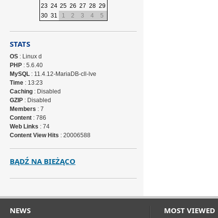
23
24
25
26
27
28
29
30
31
1
2
3
4
5
STATS
OS
: Linux d
PHP
: 5.6.40
MySQL
: 11.4.12-MariaDB-cll-lve
Time
: 13:23
Caching
: Disabled
GZIP
: Disabled
Members
: 7
Content
: 786
Web Links
: 74
Content View Hits
: 20006588
BĄDŹ NA BIEŻĄCO
NEWS
MOST VIEWED