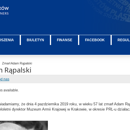
OSZENIA
BIULETYN
FINANSE
FACEBOOK
REGUL
Zmarł Adam Rąpalski
 Rąpalski
od nas
ns available.
iadamiamy, że dnia 4 pazdziernika 2019 roku, w wieku 57 lat zmarł Adam Rąp
loletni dyrektor Muzeum Armii Krajowej w Krakowie, w okresie PRL-u działac