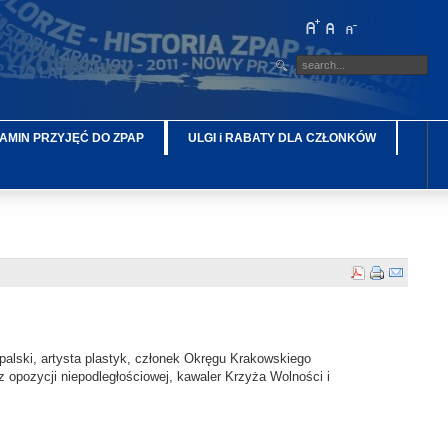
AMIN PRZYJĘĆ DO ZPAP
ULGI i RABATY DLA CZŁONKÓW
alski, a
rtysta plastyk,
członek Okręgu Krakowskiego
z opozycji niepodległościowej, kawaler Krzyża Wolności i