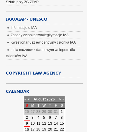
Sztuki przy ZG ZPAP
IAA/AIAP - UNESCO
Informacje o IAA
Zasady członkostwa/legitymacje IAA
Kwestionariusz ewidencyjny członka IAA
Lista muzeów z darmowym wstępem dla
członków IAA
COPYRIGHT LAW AGENCY
CALENDAR
«
<
August
2026
>
»
S
M
T
W
T
F
S
26
27
28
29
30
31
1
2
3
4
5
6
7
8
9
10
11
12
13
14
15
17
18
19
20
21
22
16