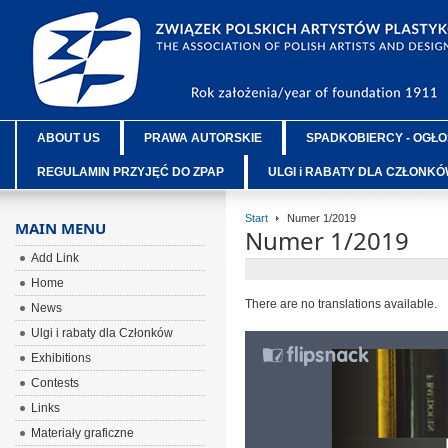
ABOUT US
PRAWA AUTORSKIE
SPADKOBIERCY - OGŁO
REGULAMIN PRZYJĘĆ DO ZPAP
ULGI i RABATY DLA CZŁONK
Start
Numer 1/2019
MAIN MENU
Numer 1/2019
Add Link
Home
There are no translations available.
News
Ulgi i rabaty dla Członków
Exhibitions
Contests
Links
Materiały graficzne