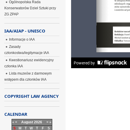
Ogólnopolska Rada
Konserwatorów Dzieł Sztuki przy
ZG ZPAP
IAA/AIAP - UNESCO
Informacje o IAA
Zasady
członkostwa/legitymacje IAA
Kwestionariusz ewidencyjny
członka IAA
Lista muzeów z darmowym
wstępem dla członków IAA
COPYRIGHT LAW AGENCY
CALENDAR
«
<
August
2026
>
»
S
M
T
W
T
F
S