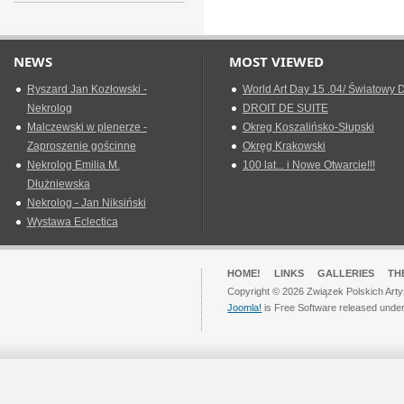
NEWS
MOST VIEWED
Ryszard Jan Kozłowski -
World Art Day 15 .04/ Światowy D
Nekrolog
DROIT DE SUITE
Malczewski w plenerze -
Okreg Koszalińsko-Słupski
Zaproszenie gościnne
Okręg Krakowski
Nekrolog Emilia M.
100 lat... i Nowe Otwarcie!!!
Dłużniewska
Nekrolog - Jan Niksiński
Wystawa Eclectica
HOME!
LINKS
GALLERIES
TH
Copyright © 2026 Związek Polskich Arty
Joomla!
is Free Software released unde