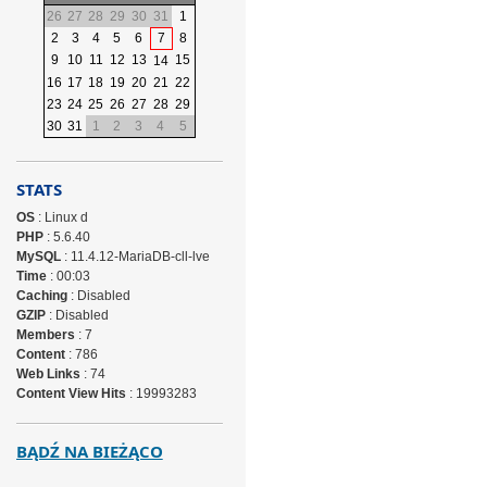
26
27
28
29
30
31
1
2
3
4
5
6
7
8
9
10
11
12
13
15
14
16
17
18
19
20
21
22
23
24
25
26
27
28
29
30
31
1
2
3
4
5
STATS
OS
: Linux d
PHP
: 5.6.40
MySQL
: 11.4.12-MariaDB-cll-lve
Time
: 00:03
Caching
: Disabled
GZIP
: Disabled
Members
: 7
Content
: 786
Web Links
: 74
Content View Hits
: 19993283
BĄDŹ NA BIEŻĄCO