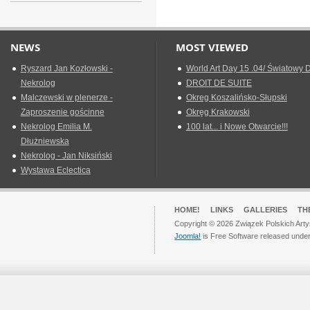
NEWS
MOST VIEWED
Ryszard Jan Kozłowski -
World Art Day 15 .04/ Światowy D
Nekrolog
DROIT DE SUITE
Malczewski w plenerze -
Okreg Koszalińsko-Słupski
Zaproszenie gościnne
Okręg Krakowski
Nekrolog Emilia M.
100 lat... i Nowe Otwarcie!!!
Dłużniewska
Nekrolog - Jan Niksiński
Wystawa Eclectica
HOME!
LINKS
GALLERIES
TH
Copyright © 2026 Związek Polskich Arty
Joomla!
is Free Software released unde