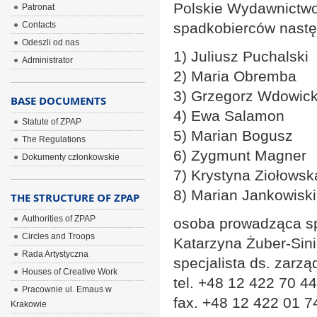
Polskie Wydawnictwo
Patronat
Contacts
spadkobierców nastę
Odeszli od nas
1) Juliusz Puchalski
Administrator
2) Maria Obremba
3) Grzegorz Wdowick
BASE DOCUMENTS
4) Ewa Salamon
Statute of ZPAP
5) Marian Bogusz
The Regulations
6) Zygmunt Magner
Dokumenty członkowskie
7) Krystyna Ziołowsk
8) Marian Jankowiski
THE STRUCTURE OF ZPAP
Authorities of ZPAP
osoba prowadząca s
Circles and Troops
Katarzyna Żuber-Sini
Rada Artystyczna
specjalista ds. zarz
Houses of Creative Work
tel. +48 12 422 70 4
Pracownie ul. Emaus w
fax. +48 12 422 01 7
Krakowie