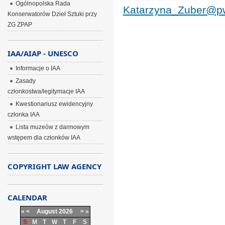
Ogólnopolska Rada
Katarzyna_Zuber@p
Konserwatorów Dzieł Sztuki przy
ZG ZPAP
IAA/AIAP - UNESCO
Informacje o IAA
Zasady
członkostwa/legitymacje IAA
Kwestionariusz ewidencyjny
członka IAA
Lista muzeów z darmowym
wstępem dla członków IAA
COPYRIGHT LAW AGENCY
CALENDAR
«
<
August
2026
>
»
S
M
T
W
T
F
S