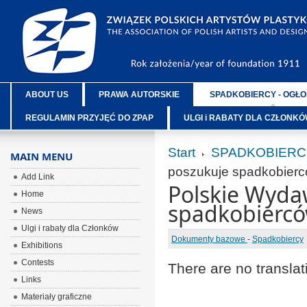
ABOUT US
PRAWA AUTORSKIE
SPADKOBIERCY - OGŁO
REGULAMIN PRZYJĘĆ DO ZPAP
ULGI i RABATY DLA CZŁONK
Start
SPADKOBIERC
MAIN MENU
poszukuje spadkobier
Add Link
Polskie Wyda
Home
spadkobierc
News
Ulgi i rabaty dla Członków
Dokumenty bazowe
-
Spadkobiercy
Exhibitions
Contests
There are no translat
Links
Materiały graficzne