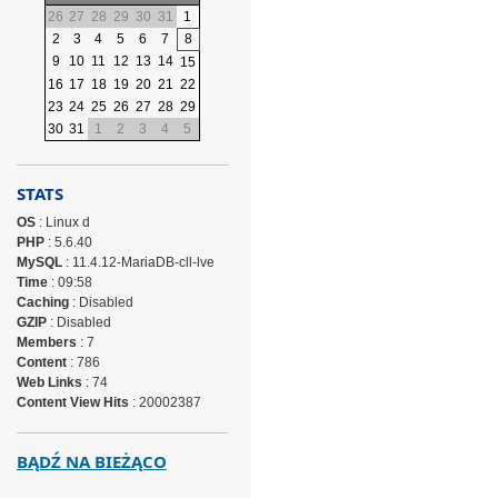
26
27
28
29
30
31
1
2
3
4
5
6
7
8
9
10
11
12
13
14
15
16
17
18
19
20
21
22
23
24
25
26
27
28
29
30
31
1
2
3
4
5
STATS
OS
: Linux d
PHP
: 5.6.40
MySQL
: 11.4.12-MariaDB-cll-lve
Time
: 09:58
Caching
: Disabled
GZIP
: Disabled
Members
: 7
Content
: 786
Web Links
: 74
Content View Hits
: 20002387
BĄDŹ NA BIEŻĄCO