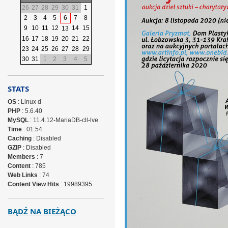
26
27
28
29
30
31
1
2
3
4
5
6
7
8
9
10
11
12
14
15
13
16
17
18
19
20
21
22
23
24
25
26
27
28
29
30
31
1
2
3
4
5
STATS
OS
: Linux d
PHP
: 5.6.40
MySQL
: 11.4.12-MariaDB-cll-lve
Time
: 01:54
Caching
: Disabled
GZIP
: Disabled
Members
: 7
Content
: 785
Web Links
: 74
Content View Hits
: 19989395
BĄDŹ NA BIEŻĄCO