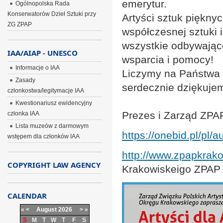
emerytur.
Ogólnopolska Rada
Konserwatorów Dzieł Sztuki przy
Artyści sztuk pięknyc
ZG ZPAP
współczesnej sztuki 
wszystkie odbywające
IAA/AIAP - UNESCO
wsparcia i pomocy!
Informacje o IAA
Liczymy na Państwa w
Zasady
serdecznie dziękujem
członkostwa/legitymacje IAA
Kwestionariusz ewidencyjny
Prezes i Zarząd ZPA
członka IAA
Lista muzeów z darmowym
https://onebid.pl/pl/
wstępem dla członków IAA
http://www.zpapkrako
COPYRIGHT LAW AGENCY
Krakowiskeigo ZPAP
CALENDAR
«
<
August
2026
>
»
S
M
T
W
T
F
S