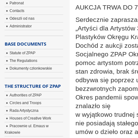
Patronat
AUKCJA TRWA DO 7 
Contacts
Serdecznie zapraszam
Odeszli od nas
Administrator
„Artyści dla Artystó
Plastyków Okręgu Kr
BASE DOCUMENTS
Dochód z aukcji zos
Socjalnego ZPAP Okr
Statute of ZPAP
The Regulations
pomoc artystom potr
Dokumenty członkowskie
stan zdrowia, brak ś
odbywa się poprzez 
THE STRUCTURE OF ZPAP
bezzwrotnych zapom
Authorities of ZPAP
Okres pandemii spow
Circles and Troops
znalazło się
Rada Artystyczna
w wyjątkowo trudnej s
Houses of Creative Work
nie posiadają stałego
Pracownie ul. Emaus w
umów o dzieło oraz a
Krakowie