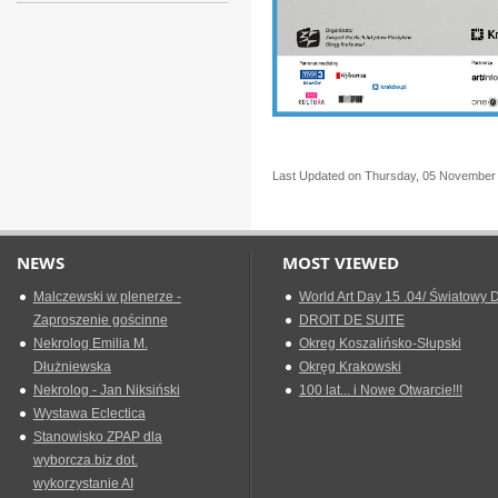
Last Updated on Thursday, 05 November
NEWS
MOST VIEWED
Malczewski w plenerze -
World Art Day 15 .04/ Światowy D
Zaproszenie gościnne
DROIT DE SUITE
Nekrolog Emilia M.
Okreg Koszalińsko-Słupski
Dłużniewska
Okręg Krakowski
Nekrolog - Jan Niksiński
100 lat... i Nowe Otwarcie!!!
Wystawa Eclectica
Stanowisko ZPAP dla
wyborcza.biz dot.
wykorzystanie AI