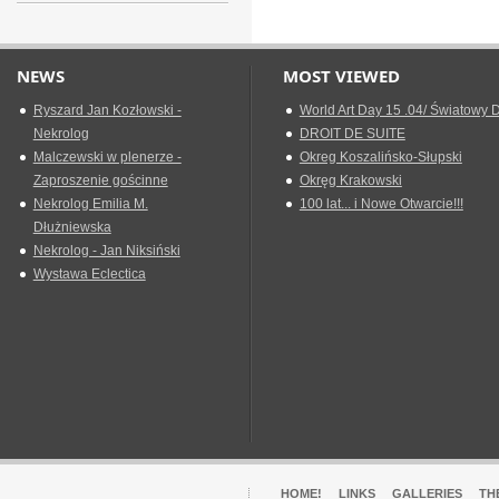
NEWS
MOST VIEWED
Ryszard Jan Kozłowski -
World Art Day 15 .04/ Światowy D
Nekrolog
DROIT DE SUITE
Malczewski w plenerze -
Okreg Koszalińsko-Słupski
Zaproszenie gościnne
Okręg Krakowski
Nekrolog Emilia M.
100 lat... i Nowe Otwarcie!!!
Dłużniewska
Nekrolog - Jan Niksiński
Wystawa Eclectica
HOME!
LINKS
GALLERIES
TH