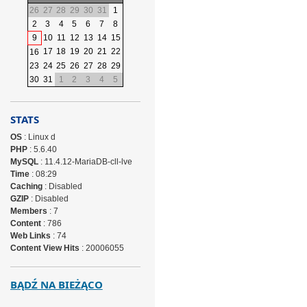
26
27
28
29
30
31
1
2
3
4
5
6
7
8
9
10
11
12
13
14
15
17
18
19
20
21
22
16
23
24
25
26
27
28
29
30
31
1
2
3
4
5
STATS
OS
: Linux d
PHP
: 5.6.40
MySQL
: 11.4.12-MariaDB-cll-lve
Time
: 08:29
Caching
: Disabled
GZIP
: Disabled
Members
: 7
Content
: 786
Web Links
: 74
Content View Hits
: 20006055
BĄDŹ NA BIEŻĄCO