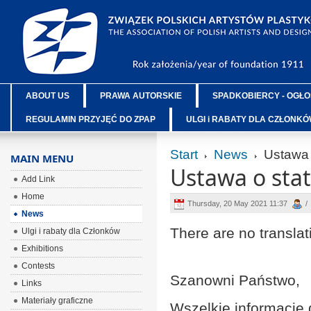
ABOUT US
PRAWA AUTORSKIE
SPADKOBIERCY - OGŁO
REGULAMIN PRZYJĘĆ DO ZPAP
ULGI i RABATY DLA CZŁONK
Start
News
Ustawa o
MAIN MENU
Ustawa o stat
Add Link
Home
Thursday, 20 May 2021 11:37
/
News
There are no translat
Ulgi i rabaty dla Członków
Exhibitions
Contests
Szanowni Państwo,
Links
Materiały graficzne
Wszelkie informacje 