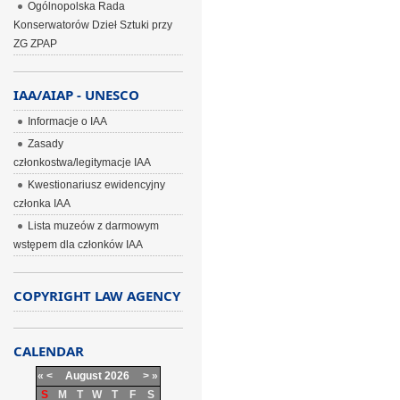
Ogólnopolska Rada
Konserwatorów Dzieł Sztuki przy
ZG ZPAP
IAA/AIAP - UNESCO
Informacje o IAA
Zasady
członkostwa/legitymacje IAA
Kwestionariusz ewidencyjny
członka IAA
Lista muzeów z darmowym
wstępem dla członków IAA
COPYRIGHT LAW AGENCY
CALENDAR
«
<
August
2026
>
»
S
M
T
W
T
F
S