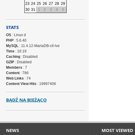
23
24
25
26
27
28
29
30
31
1
2
3
4
5
STATS
OS
: Linux d
PHP
: 5.6.40
MySQL
: 11.4.12-MariaDB-cll-lve
Time
: 16:19
Caching
: Disabled
GZIP
: Disabled
Members
: 7
Content
: 786
Web Links
: 74
Content View Hits
: 19997406
BĄDŹ NA BIEŻĄCO
NEWS
MOST VIEWED