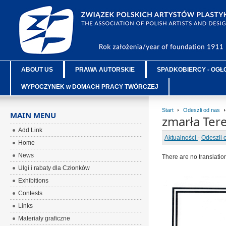
ABOUT US
PRAWA AUTORSKIE
SPADKOBIERCY - OGŁ
WYPOCZYNEK w DOMACH PRACY TWÓRCZEJ
Start
Odeszli od nas
MAIN MENU
zmarła Ter
Add Link
Aktualności
-
Odeszli 
Home
News
There are no translatio
Ulgi i rabaty dla Członków
Exhibitions
Contests
Links
Materiały graficzne