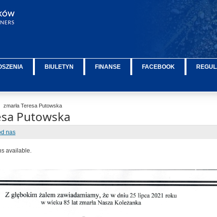
OSZENIA
BIULETYN
FINANSE
FACEBOOK
REGUL
zmarła Teresa Putowska
esa Putowska
od nas
ns available.