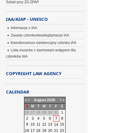
Sztuki przy ZG ZPAP
IAA/AIAP - UNESCO
Informacje o IAA
Zasady członkostwa/legitymacje IAA
Kwestionariusz ewidencyjny członka IAA
Lista muzeów z darmowym wstępem dla
członków IAA
COPYRIGHT LAW AGENCY
CALENDAR
«
<
August
2026
>
»
S
M
T
W
T
F
S
26
27
28
29
30
31
1
2
3
4
5
6
7
8
9
10
11
12
13
15
14
16
17
18
19
20
21
22