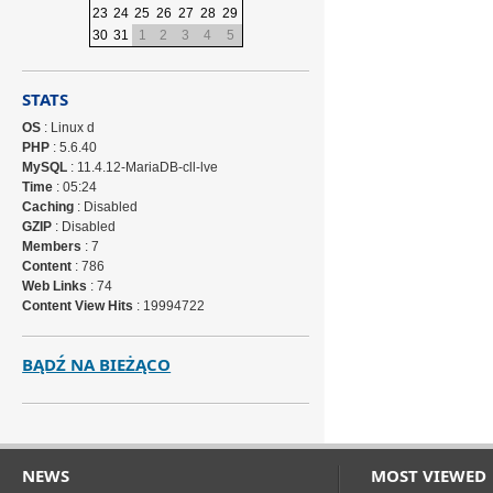
23
24
25
26
27
28
29
30
31
1
2
3
4
5
STATS
OS
: Linux d
PHP
: 5.6.40
MySQL
: 11.4.12-MariaDB-cll-lve
Time
: 05:24
Caching
: Disabled
GZIP
: Disabled
Members
: 7
Content
: 786
Web Links
: 74
Content View Hits
: 19994722
BĄDŹ NA BIEŻĄCO
NEWS
MOST VIEWED