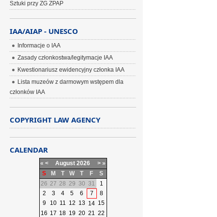
Sztuki przy ZG ZPAP
IAA/AIAP - UNESCO
Informacje o IAA
Zasady członkostwa/legitymacje IAA
Kwestionariusz ewidencyjny członka IAA
Lista muzeów z darmowym wstępem dla
członków IAA
COPYRIGHT LAW AGENCY
CALENDAR
«
<
August
2026
>
»
S
M
T
W
T
F
S
26
27
28
29
30
31
1
2
3
4
5
6
7
8
9
10
11
12
13
15
14
16
17
18
19
20
21
22