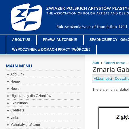
ABOUT US
PRAWA AUTORSKIE
SPADKOBIERCY - OGŁ
WYPOCZYNEK w DOMACH PRACY TWÓRCZEJ
Start
Odeszli od nas
MAIN MENU
Zmarła Gab
Add Link
Aktualności
-
Odeszli 
Home
News
There are no translatio
Ulgi i rabaty dla Członków
Exhibitions
Contests
Links
Materiały graficzne