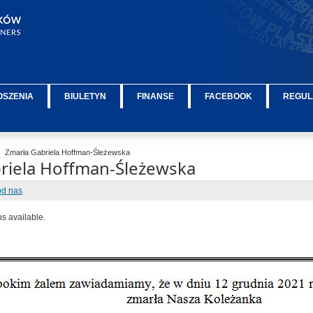
OSZENIA
BIULETYN
FINANSE
FACEBOOK
REGUL
Zmarła Gabriela Hoffman-Śleżewska
riela Hoffman-Śleżewska
od nas
ns available.