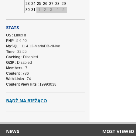
23
24
25
26
27
28
29
30
31
1
2
3
4
5
STATS
OS
: Linux d
PHP
: 5.6.40
MySQL
: 11.4.12-MariaDB-cll-lve
Time
: 22:55
Caching
: Disabled
GZIP
: Disabled
Members
: 7
Content
: 786
Web Links
: 74
Content View Hits
: 19993038
BĄDŹ NA BIEŻĄCO
NEWS
MOST VIEWED