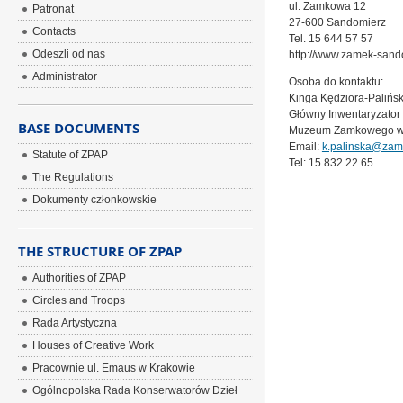
ul. Zamkowa 12
Patronat
27-600 Sandomierz
Contacts
Tel. 15 644 57 57
Odeszli od nas
http://www.zamek-sando
Administrator
Osoba do kontaktu:
Kinga Kędziora-Palińs
Główny Inwentaryzator
BASE DOCUMENTS
Muzeum Zamkowego w
Email:
k.palinska@zam
Statute of ZPAP
Tel: 15 832 22 65
The Regulations
Dokumenty członkowskie
THE STRUCTURE OF ZPAP
Authorities of ZPAP
Circles and Troops
Rada Artystyczna
Houses of Creative Work
Pracownie ul. Emaus w Krakowie
Ogólnopolska Rada Konserwatorów Dzieł