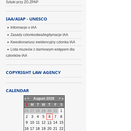
Sztuki przy ZG ZPAP
IAA/AIAP - UNESCO
Informacje o IAA
Zasady członkostwa/legitymacje IAA
Kwestionariusz ewidencyjny członka IAA
Lista muzeów z darmowym wstępem dla
członków IAA
COPYRIGHT LAW AGENCY
CALENDAR
«
<
August
2026
>
»
S
M
T
W
T
F
S
26
27
28
29
30
31
1
2
3
4
5
6
7
8
9
10
11
12
14
15
13
16
17
18
19
20
21
22