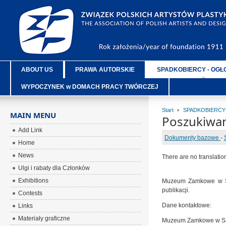
ABOUT US
PRAWA AUTORSKIE
SPADKOBIERCY - OGŁ
WYPOCZYNEK w DOMACH PRACY TWÓRCZEJ
Start
SPADKOBIERCY
MAIN MENU
Poszukiwa
Add Link
Dokumenty bazowe
-
Home
News
There are no translatio
Ulgi i rabaty dla Członków
Exhibitions
Muzeum Zamkowe w San
publikacji.
Contests
Dane kontaktowe:
Links
Materiały graficzne
Muzeum Zamkowe w S