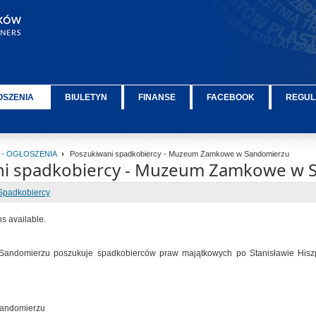
OSZENIA
BIULETYN
FINANSE
FACEBOOK
REGUL
 - OGŁOSZENIA
Poszukiwani spadkobiercy - Muzeum Zamkowe w Sandomierzu
ni spadkobiercy - Muzeum Zamkowe w 
Spadkobiercy
ns available.
domierzu poszukuje spadkobierców praw majątkowych po Stanisławie Hiszpańs
andomierzu