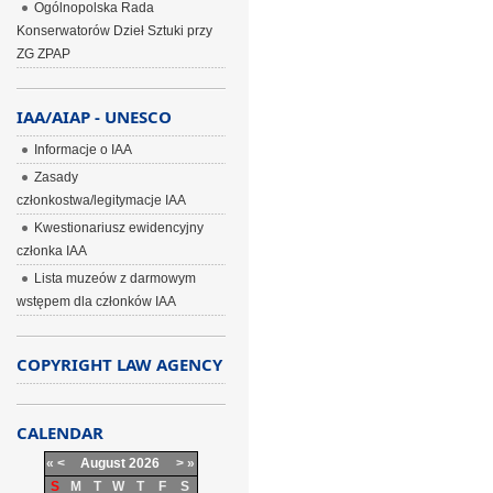
Ogólnopolska Rada
Konserwatorów Dzieł Sztuki przy
ZG ZPAP
IAA/AIAP - UNESCO
Informacje o IAA
Zasady
członkostwa/legitymacje IAA
Kwestionariusz ewidencyjny
członka IAA
Lista muzeów z darmowym
wstępem dla członków IAA
COPYRIGHT LAW AGENCY
CALENDAR
«
<
August
2026
>
»
S
M
T
W
T
F
S