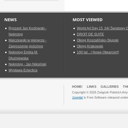
NEWS
MOST VIEWED
Ryszard Jan Kozłowski -
World Art Day 15 .04/ Światowy D
Nekrolog
DROIT DE SUITE
Malczewski w plenerze -
Okreg Koszalińsko-Słupski
Zaproszenie gościnne
Okręg Krakowski
Nekrolog Emilia M.
100 lat... i Nowe Otwarcie!!!
Dłużniewska
Nekrolog - Jan Niksiński
Wystawa Eclectica
HOME!
LINKS
GALLERIES
TH
Copyright © 2026 Związek Polskich Arty
Joomla!
is Free Software released unde