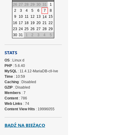
26
27
28
29
30
31
1
2
3
4
5
6
7
8
9
10
11
12
13
15
14
16
17
18
19
20
21
22
23
24
25
26
27
28
29
30
31
1
2
3
4
5
STATS
OS
: Linux d
PHP
: 5.6.40
MySQL
: 11.4.12-MariaDB-cll-lve
Time
: 10:59
Caching
: Disabled
GZIP
: Disabled
Members
: 7
Content
: 786
Web Links
: 74
Content View Hits
: 19996055
BĄDŹ NA BIEŻĄCO