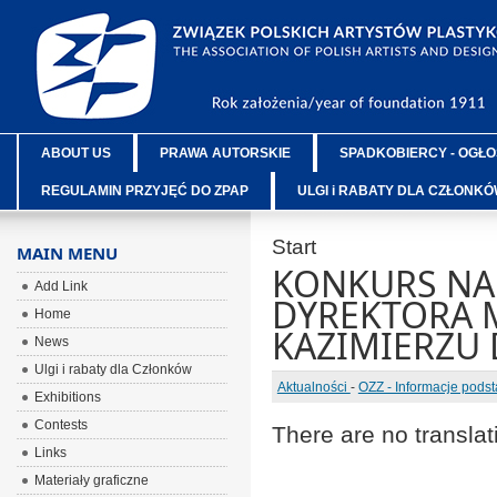
ABOUT US
PRAWA AUTORSKIE
SPADKOBIERCY - OGŁO
REGULAMIN PRZYJĘĆ DO ZPAP
ULGI i RABATY DLA CZŁONK
Start
MAIN MENU
KONKURS NA
Add Link
DYREKTORA 
Home
KAZIMIERZU
News
Ulgi i rabaty dla Członków
Aktualności
-
OZZ - Informacje pods
Exhibitions
Contests
There are no translat
Links
Materiały graficzne