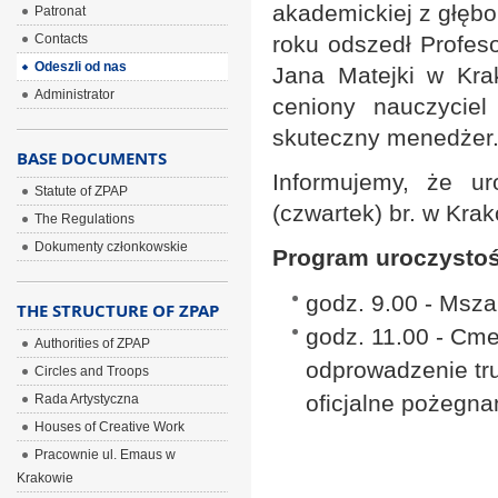
akademickiej z głęb
Patronat
Contacts
roku odszedł Profes
Odeszli od nas
Jana Matejki w Kra
Administrator
ceniony nauczyciel
skuteczny menedżer
BASE DOCUMENTS
Informujemy, że u
Statute of ZPAP
(czwartek) br. w Kra
The Regulations
Dokumenty członkowskie
Program uroczysto
godz. 9.00 - Msza
THE STRUCTURE OF ZPAP
godz. 11.00 - Cme
Authorities of ZPAP
odprowadzenie tr
Circles and Troops
oficjalne pożegna
Rada Artystyczna
Houses of Creative Work
Pracownie ul. Emaus w
Krakowie