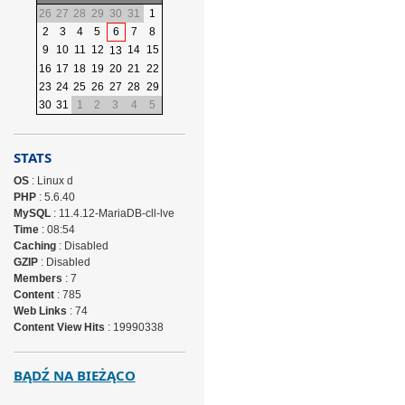
26
27
28
29
30
31
1
2
3
4
5
6
7
8
9
10
11
12
14
15
13
16
17
18
19
20
21
22
23
24
25
26
27
28
29
30
31
1
2
3
4
5
STATS
OS
: Linux d
PHP
: 5.6.40
MySQL
: 11.4.12-MariaDB-cll-lve
Time
: 08:54
Caching
: Disabled
GZIP
: Disabled
Members
: 7
Content
: 785
Web Links
: 74
Content View Hits
: 19990338
BĄDŹ NA BIEŻĄCO