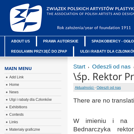
ABOUT US
PRAWA AUTORSKIE
SPADKOBIERCY - OGŁO
REGULAMIN PRZYJĘĆ DO ZPAP
ULGI i RABATY DLA CZŁONK
Start
Odeszli od nas
MAIN MENU
\śp. Rektor P
Add Link
Home
Aktualności
-
Odeszli od nas
News
There are no translat
Ulgi i rabaty dla Członków
Exhibitions
Contests
W imieniu i na pr
Links
Bednarczyka rekt
Materiały graficzne