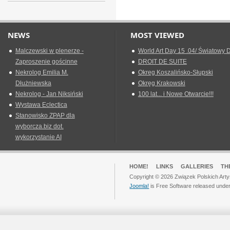
NEWS
MOST VIEWED
Malczewski w plenerze -
World Art Day 15 .04/ Światowy D
Zaproszenie gościnne
DROIT DE SUITE
Nekrolog Emilia M.
Okreg Koszalińsko-Słupski
Dłużniewska
Okręg Krakowski
Nekrolog - Jan Niksiński
100 lat... i Nowe Otwarcie!!!
Wystawa Eclectica
Stanowisko ZPAP dla
wyborcza.biz dot.
wykorzystanie AI
HOME!
LINKS
GALLERIES
TH
Copyright © 2026 Związek Polskich Arty
Joomla!
is Free Software released unde