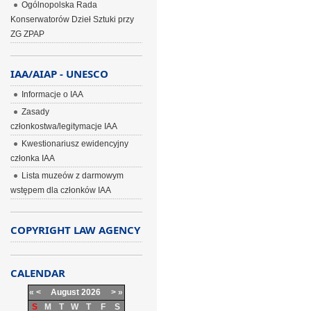
Ogólnopolska Rada
Konserwatorów Dzieł Sztuki przy
ZG ZPAP
IAA/AIAP - UNESCO
Informacje o IAA
Zasady
członkostwa/legitymacje IAA
Kwestionariusz ewidencyjny
członka IAA
Lista muzeów z darmowym
wstępem dla członków IAA
COPYRIGHT LAW AGENCY
CALENDAR
«
<
August
2026
>
»
S
M
T
W
T
F
S