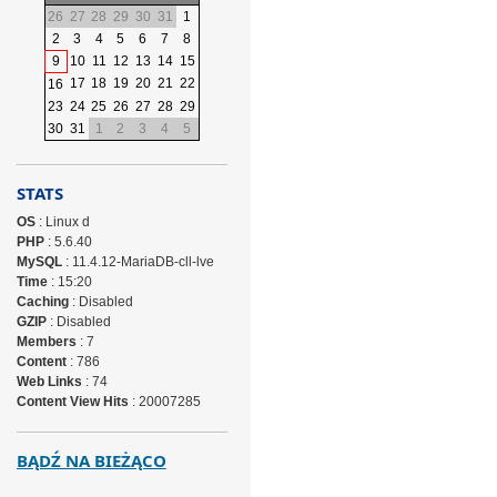
26
27
28
29
30
31
1
2
3
4
5
6
7
8
9
10
11
12
13
14
15
17
18
19
20
21
22
16
23
24
25
26
27
28
29
30
31
1
2
3
4
5
STATS
OS
: Linux d
PHP
: 5.6.40
MySQL
: 11.4.12-MariaDB-cll-lve
Time
: 15:20
Caching
: Disabled
GZIP
: Disabled
Members
: 7
Content
: 786
Web Links
: 74
Content View Hits
: 20007285
BĄDŹ NA BIEŻĄCO