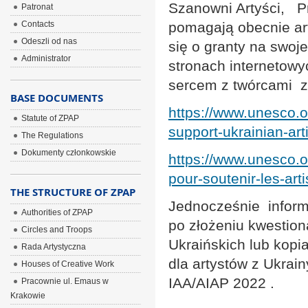
Szanowni Artyści, 
Patronat
Contacts
pomagają obecnie art
Odeszli od nas
się o granty na swoje
Administrator
stronach internetowy
sercem z twórcami z
BASE DOCUMENTS
https://www.unesco.o
Statute of ZPAP
support-ukrainian-ar
The Regulations
Dokumenty członkowskie
https://www.unesco.o
pour-soutenir-les-ar
THE STRUCTURE OF ZPAP
Jednocześnie inform
Authorities of ZPAP
po złożeniu kwestiona
Circles and Troops
Ukraińskich lub kopi
Rada Artystyczna
dla artystów z Ukra
Houses of Creative Work
IAA/AIAP 2022 .
Pracownie ul. Emaus w
Krakowie