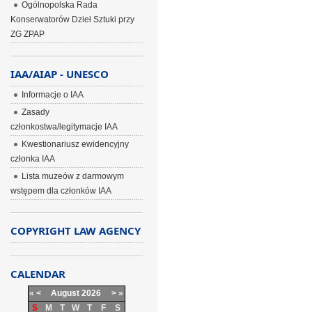
Ogólnopolska Rada
Konserwatorów Dzieł Sztuki przy
ZG ZPAP
IAA/AIAP - UNESCO
Informacje o IAA
Zasady
członkostwa/legitymacje IAA
Kwestionariusz ewidencyjny
członka IAA
Lista muzeów z darmowym
wstępem dla członków IAA
COPYRIGHT LAW AGENCY
CALENDAR
«
<
August
2026
>
»
S
M
T
W
T
F
S