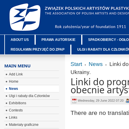
ABOUT US
PRAWA AUTORSKIE
SPADKOBIERCY - OGŁO
REGULAMIN PRZYJĘĆ DO ZPAP
ULGI i RABATY DLA CZŁONK
Start
News
Linki d
MAIN MENU
Ukrainy.
Add Link
Linki do pr
Home
obecnie artys
News
Ulgi i rabaty dla Członków
Wednesday, 29 June 2022 07:20
Exhibitions
Contests
There are no translat
Links
Materiały graficzne