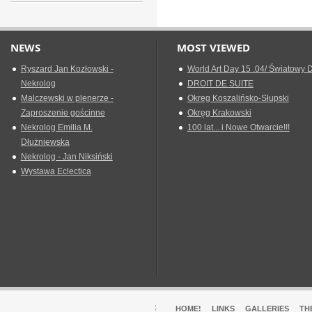
NEWS
MOST VIEWED
Ryszard Jan Kozłowski -
World Art Day 15 .04/ Światowy D
Nekrolog
DROIT DE SUITE
Malczewski w plenerze -
Okreg Koszalińsko-Słupski
Zaproszenie gościnne
Okręg Krakowski
Nekrolog Emilia M.
100 lat... i Nowe Otwarcie!!!
Dłużniewska
Nekrolog - Jan Niksiński
Wystawa Eclectica
HOME!
LINKS
GALLERIES
TH