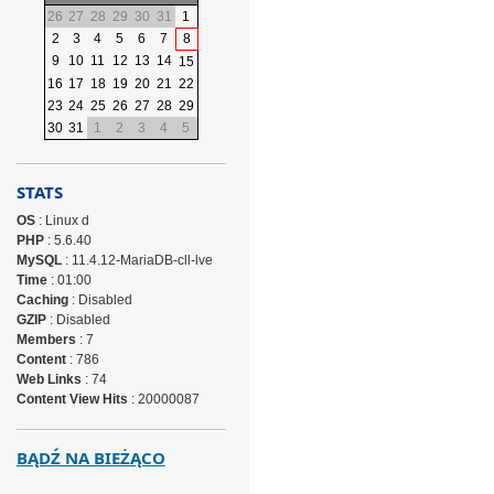
26
27
28
29
30
31
1
2
3
4
5
6
7
8
9
10
11
12
13
14
15
16
17
18
19
20
21
22
23
24
25
26
27
28
29
30
31
1
2
3
4
5
STATS
OS
: Linux d
PHP
: 5.6.40
MySQL
: 11.4.12-MariaDB-cll-lve
Time
: 01:00
Caching
: Disabled
GZIP
: Disabled
Members
: 7
Content
: 786
Web Links
: 74
Content View Hits
: 20000087
BĄDŹ NA BIEŻĄCO