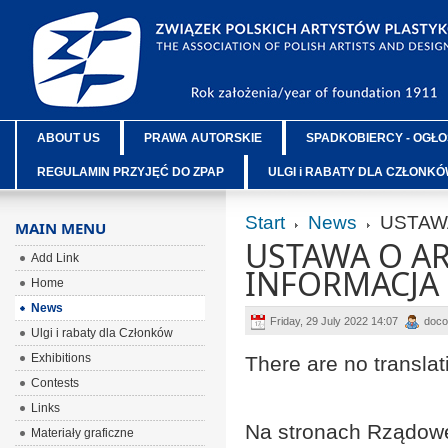
ABOUT US
PRAWA AUTORSKIE
SPADKOBIERCY - OGŁO
REGULAMIN PRZYJĘĆ DO ZPAP
ULGI i RABATY DLA CZŁONK
Start
News
USTAW
MAIN MENU
USTAWA O A
Add Link
INFORMACJA
Home
News
Friday, 29 July 2022 14:07
doc
Ulgi i rabaty dla Członków
Exhibitions
There are no translat
Contests
Links
Na stronach Rządowe
Materiały graficzne