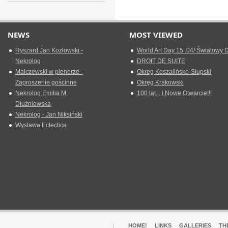
NEWS
MOST VIEWED
Ryszard Jan Kozłowski -
World Art Day 15 .04/ Światowy D
Nekrolog
DROIT DE SUITE
Malczewski w plenerze -
Okreg Koszalińsko-Słupski
Zaproszenie gościnne
Okręg Krakowski
Nekrolog Emilia M.
100 lat... i Nowe Otwarcie!!!
Dłużniewska
Nekrolog - Jan Niksiński
Wystawa Eclectica
HOME!
LINKS
GALLERIES
TH