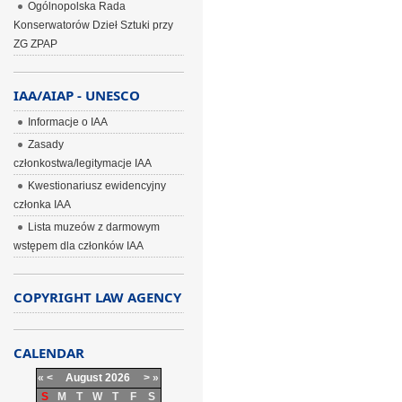
Ogólnopolska Rada
Konserwatorów Dzieł Sztuki przy
ZG ZPAP
IAA/AIAP - UNESCO
Informacje o IAA
Zasady
członkostwa/legitymacje IAA
Kwestionariusz ewidencyjny
członka IAA
Lista muzeów z darmowym
wstępem dla członków IAA
COPYRIGHT LAW AGENCY
CALENDAR
«
<
August
2026
>
»
S
M
T
W
T
F
S