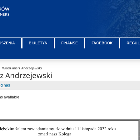
OSZENIA
BIULETYN
FINANSE
FACEBOOK
REGUL
Włodzimierz Andrzejewski
z Andrzejewski
od nas
ns available.