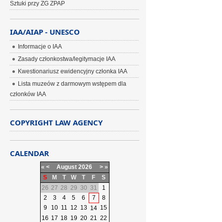
Sztuki przy ZG ZPAP
IAA/AIAP - UNESCO
Informacje o IAA
Zasady członkostwa/legitymacje IAA
Kwestionariusz ewidencyjny członka IAA
Lista muzeów z darmowym wstępem dla
członków IAA
COPYRIGHT LAW AGENCY
CALENDAR
«
<
August
2026
>
»
S
M
T
W
T
F
S
26
27
28
29
30
31
1
2
3
4
5
6
7
8
9
10
11
12
13
15
14
16
17
18
19
20
21
22