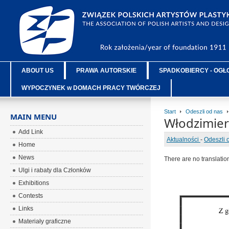
ABOUT US
PRAWA AUTORSKIE
SPADKOBIERCY - OGŁ
WYPOCZYNEK w DOMACH PRACY TWÓRCZEJ
Start
Odeszli od nas
MAIN MENU
Włodzimier
Add Link
Aktualności
-
Odeszli 
Home
News
There are no translatio
Ulgi i rabaty dla Członków
Exhibitions
Contests
Links
Materiały graficzne