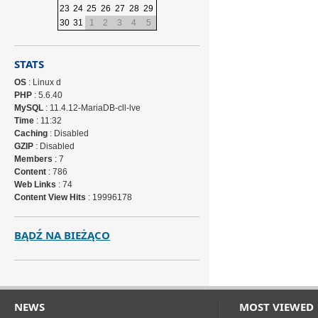
23
24
25
26
27
28
29
30
31
1
2
3
4
5
STATS
OS
: Linux d
PHP
: 5.6.40
MySQL
: 11.4.12-MariaDB-cll-lve
Time
: 11:32
Caching
: Disabled
GZIP
: Disabled
Members
: 7
Content
: 786
Web Links
: 74
Content View Hits
: 19996178
BĄDŹ NA BIEŻĄCO
NEWS
MOST VIEWED