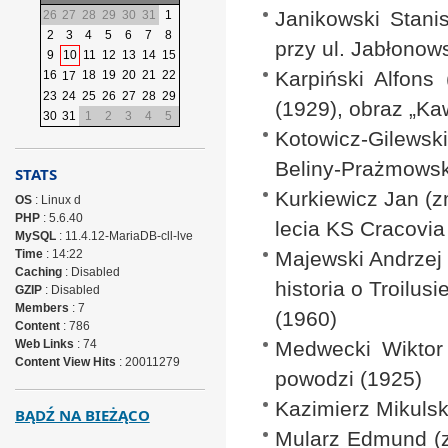
Janikowski Stani
26
27
28
29
30
31
1
2
3
4
5
6
7
8
przy ul. Jabłonow
9
10
11
12
13
14
15
Karpiński Alfons
16
18
19
20
21
22
17
23
24
25
26
27
28
29
(1929), obraz „Ka
30
31
1
2
3
4
5
Kotowicz-Gilewsk
Beliny-Prażmowsk
STATS
Kurkiewicz Jan (zm
OS
: Linux d
PHP
: 5.6.40
lecia KS Cracovia
MySQL
: 11.4.12-MariaDB-cll-lve
Time
: 14:22
Majewski Andrzej 
Caching
: Disabled
historia o Troilus
GZIP
: Disabled
Members
: 7
(1960)
Content
: 786
Web Links
: 74
Medwecki Wiktor 
Content View Hits
: 20011279
powodzi (1925)
Kazimierz Mikulsk
BĄDŹ NA BIEŻĄCO
Mularz Edmund (z