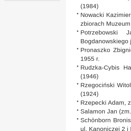
(1984)
Nowacki Kazimierz
zbiorach Muzeum
Potrzebowski 
Bogdanowskiego j
Pronaszko Zbigni
1955 r.
Rudzka-Cybis Ha
(1946)
Rzegociński Wito
(1924)
Rzepecki Adam, z
Salamon Jan (zm. 
Schönborn Bronisł
ul. Kanoniczej 2 i