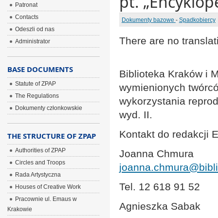
pt. „Encyklop
Patronat
Contacts
Dokumenty bazowe
-
Spadkobiercy
Odeszli od nas
There are no translat
Administrator
BASE DOCUMENTS
Biblioteka Kraków i
Statute of ZPAP
wymienionych twórcó
The Regulations
wykorzystania reprodu
Dokumenty członkowskie
wyd. II.
Kontakt do redakcji 
THE STRUCTURE OF ZPAP
Authorities of ZPAP
Joanna Chmura
Circles and Troops
joanna.chmura@bibli
Rada Artystyczna
Tel. 12 618 91 52
Houses of Creative Work
Pracownie ul. Emaus w
Agnieszka Sabak
Krakowie