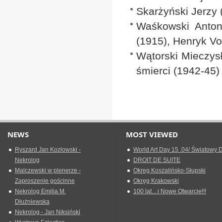
Skarżyński Jerzy 
Waśkowski Antoni
(1915), Henryk Vo
Wątorski Mieczys
śmierci (1942-45)
NEWS
MOST VIEWED
Ryszard Jan Kozłowski -
World Art Day 15 .04/ Światowy D
Nekrolog
DROIT DE SUITE
Malczewski w plenerze -
Okreg Koszalińsko-Słupski
Zaproszenie gościnne
Okręg Krakowski
Nekrolog Emilia M.
100 lat... i Nowe Otwarcie!!!
Dłużniewska
Nekrolog - Jan Niksiński