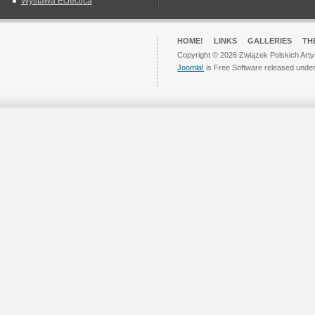
Wystawa Eclectica
HOME!
LINKS
GALLERIES
TH
Copyright © 2026 Związek Polskich Arty
Joomla!
is Free Software released unde