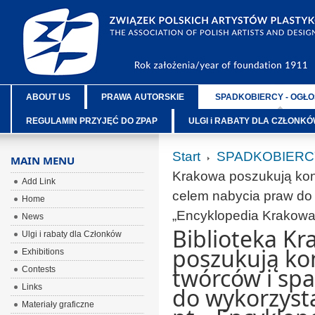
ABOUT US
PRAWA AUTORSKIE
SPADKOBIERCY - OGŁO
REGULAMIN PRZYJĘĆ DO ZPAP
ULGI i RABATY DLA CZŁONK
Start
SPADKOBIERC
MAIN MENU
Krakowa poszukują kon
Add Link
celem nabycia praw do w
Home
„Encyklopedia Krakowa”,
News
Biblioteka K
Ulgi i rabaty dla Członków
poszukują ko
Exhibitions
twórców i sp
Contests
Links
do wykorzysta
Materiały graficzne