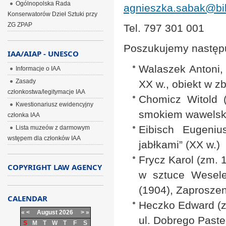
Ogólnopolska Rada
agnieszka.sabak@bib
Konserwatorów Dzieł Sztuki przy
ZG ZPAP
Tel. 797 301 001
Poszukujemy następu
IAA/AIAP - UNESCO
Walaszek Antoni, 
Informacje o IAA
Zasady
XX w., obiekt w 
członkostwa/legitymacje IAA
Chomicz Witold (
Kwestionariusz ewidencyjny
smokiem wawelski
członka IAA
Eibisch Eugeni
Lista muzeów z darmowym
wstępem dla członków IAA
jabłkami” (XX w.)
Frycz Karol (zm. 1
COPYRIGHT LAW AGENCY
w sztuce Wesele
(1904), Zaproszen
CALENDAR
Heczko Edward (zm
«
<
August
2026
>
»
ul. Dobrego Paste
S
M
T
W
T
F
S