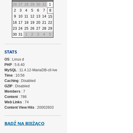
26
27
28
29
30
31
1
2
3
4
5
6
7
8
9
10
11
12
13
14
15
16
17
18
19
20
21
22
23
24
25
26
27
28
29
30
31
1
2
3
4
5
STATS
OS
: Linux d
PHP
: 5.6.40
MySQL
: 11.4.12-MariaDB-cll-lve
Time
: 10:56
Caching
: Disabled
GZIP
: Disabled
Members
: 7
Content
: 786
Web Links
: 74
Content View Hits
: 20002603
BĄDŹ NA BIEŻĄCO