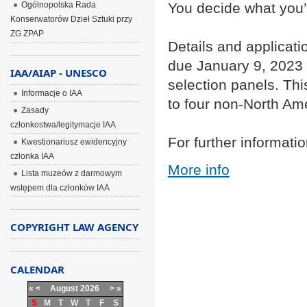
Ogólnopolska Rada
You decide what you
Konserwatorów Dzieł Sztuki przy
ZG ZPAP
Details and applicati
due January 9, 2023 a
IAA/AIAP - UNESCO
selection panels. This
Informacje o IAA
to four non-North Ame
Zasady
członkostwa/legitymacje IAA
For further informati
Kwestionariusz ewidencyjny
członka IAA
More info
Lista muzeów z darmowym
wstępem dla członków IAA
COPYRIGHT LAW AGENCY
CALENDAR
«
<
August
2026
>
»
S
M
T
W
T
F
S