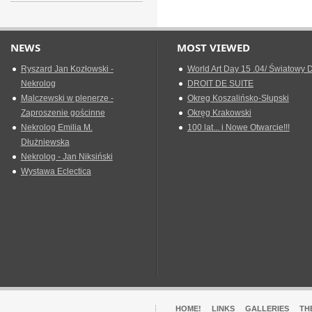
NEWS
MOST VIEWED
Ryszard Jan Kozłowski -
World Art Day 15 .04/ Światowy D
Nekrolog
DROIT DE SUITE
Malczewski w plenerze -
Okreg Koszalińsko-Słupski
Zaproszenie gościnne
Okręg Krakowski
Nekrolog Emilia M.
100 lat... i Nowe Otwarcie!!!
Dłużniewska
Nekrolog - Jan Niksiński
Wystawa Eclectica
HOME!
LINKS
GALLERIES
TH