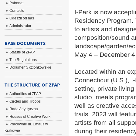
Patronat
Contacts
I-Park is now accepti
Odeszli od nas
Residency Program. T
Administrator
to artists and designe
composition/sound ar
BASE DOCUMENTS
landscape/garden/eco
Statute of ZPAP
May 4 – December 4, 
The Regulations
Dokumenty członkowskie
Located within an ex
Connecticut (U.S.), I-
THE STRUCTURE OF ZPAP
setting, private livi
Authorities of ZPAP
studio, meals progra
Circles and Troops
well as creative acce
Rada Artystyczna
trails. 2023 will featu
Houses of Creative Work
artists from all suppo
Pracownie ul. Emaus w
during their residenc
Krakowie