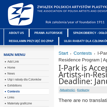
ABOUT US
PRAWA AUTORSKIE
SPADKOBIERCY - OGŁO
REGULAMIN PRZYJĘĆ DO ZPAP
ULGI i RABATY DLA CZŁONK
Start
Contests
I-Par
MAIN MENU
Residence Program | Ap
Add Link
I-Park is Acce
Home
Artists-in-Re
News
Deadline: Jan
Ulgi i rabaty dla Członków
Exhibitions
Aktualności
-
Konkursy
Contests
Links
There are no translat
Materiały graficzne