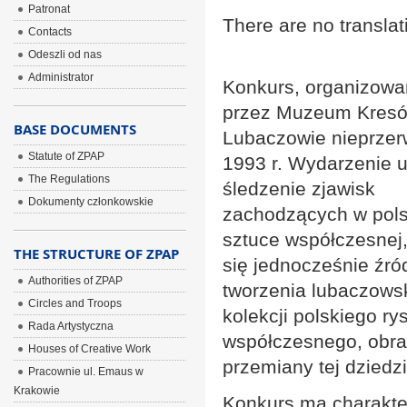
Patronat
There are no translat
Contacts
Odeszli od nas
Administrator
Konkurs, organizowan
przez Muzeum Kres
BASE DOCUMENTS
Lubaczowie nieprzer
Statute of ZPAP
1993 r. Wydarzenie 
The Regulations
śledzenie zjawisk
Dokumenty członkowskie
zachodzących w pols
sztuce współczesnej,
THE STRUCTURE OF ZPAP
się jednocześnie źr
Authorities of ZPAP
tworzenia lubaczowsk
Circles and Troops
kolekcji polskiego r
Rada Artystyczna
współczesnego, obra
Houses of Creative Work
przemiany tej dziedzi
Pracownie ul. Emaus w
Krakowie
Konkurs ma charakter