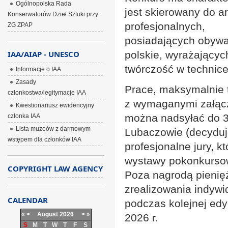
Ogólnopolska Rada
jest skierowany do a
Konserwatorów Dzieł Sztuki przy
profesjonalnych,
ZG ZPAP
posiadających obywa
IAA/AIAP - UNESCO
polskie, wyrażającyc
twórczość w technice
Informacje o IAA
Zasady
Prace, maksymalnie t
członkostwa/legitymacje IAA
z wymaganymi załąc
Kwestionariusz ewidencyjny
można nadsyłać do 3
członka IAA
Lista muzeów z darmowym
Lubaczowie (decyduj
wstępem dla członków IAA
profesjonalne jury, 
wystawy pokonkurso
COPYRIGHT LAW AGENCY
Poza nagrodą pienię
zrealizowania indyw
CALENDAR
podczas kolejnej ed
«
<
August
2026
>
»
2026 r.
S
M
T
W
T
F
S