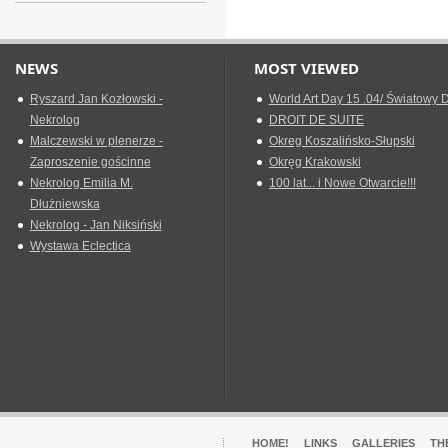
NEWS
MOST VIEWED
Ryszard Jan Kozłowski -
World Art Day 15 .04/ Światowy D
Nekrolog
DROIT DE SUITE
Malczewski w plenerze -
Okreg Koszalińsko-Słupski
Zaproszenie gościnne
Okręg Krakowski
Nekrolog Emilia M.
100 lat... i Nowe Otwarcie!!!
Dłużniewska
Nekrolog - Jan Niksiński
Wystawa Eclectica
HOME!
LINKS
GALLERIES
TH