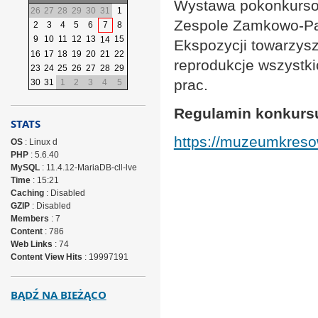
Wystawa pokonkursow
26
27
28
29
30
31
1
Zespole Zamkowo-Pa
2
3
4
5
6
7
8
9
10
11
12
13
15
14
Ekspozycji towarzys
16
17
18
19
20
21
22
reprodukcje wszystk
23
24
25
26
27
28
29
prac.
30
31
1
2
3
4
5
Regulamin konkursu 
STATS
https://muzeumkreso
OS
: Linux d
PHP
: 5.6.40
MySQL
: 11.4.12-MariaDB-cll-lve
Time
: 15:21
Caching
: Disabled
GZIP
: Disabled
Members
: 7
Content
: 786
Web Links
: 74
Content View Hits
: 19997191
BĄDŹ NA BIEŻĄCO