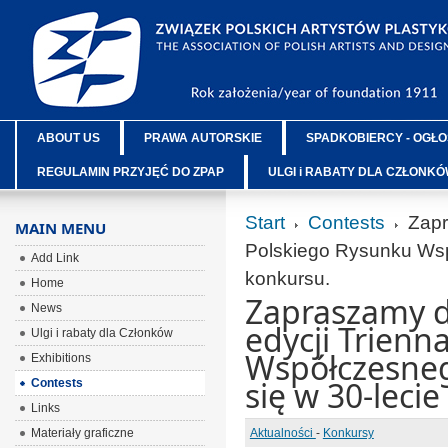
ABOUT US
PRAWA AUTORSKIE
SPADKOBIERCY - OGŁO
REGULAMIN PRZYJĘĆ DO ZPAP
ULGI i RABATY DLA CZŁONK
Start
Contests
Zapr
MAIN MENU
Polskiego Rysunku Wsp
Add Link
konkursu.
Home
Zapraszamy do
News
edycji Trienn
Ulgi i rabaty dla Członków
Współczesneg
Exhibitions
się w 30-leci
Contests
Links
Materiały graficzne
Aktualności
-
Konkursy