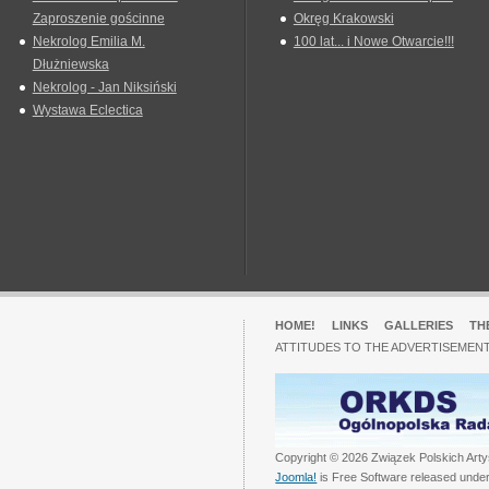
Zaproszenie gościnne
Okręg Krakowski
Nekrolog Emilia M.
100 lat... i Nowe Otwarcie!!!
Dłużniewska
Nekrolog - Jan Niksiński
Wystawa Eclectica
HOME!
LINKS
GALLERIES
TH
ATTITUDES TO THE ADVERTISEMENT
Copyright © 2026 Związek Polskich Arty
Joomla!
is Free Software released unde