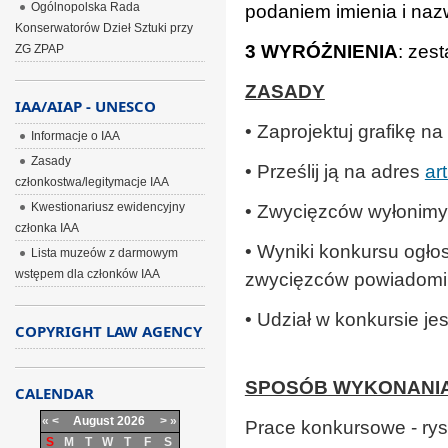
Ogólnopolska Rada
podaniem imienia i naz
Konserwatorów Dzieł Sztuki przy
3 WYRÓŻNIENIA
: zes
ZG ZPAP
ZASADY
IAA/AIAP - UNESCO
• Zaprojektuj grafikę na
Informacje o IAA
Zasady
• Prześlij ją na adres
ar
członkostwa/legitymacje IAA
Kwestionariusz ewidencyjny
• Zwycięzców wyłonim
członka IAA
• Wyniki konkursu ogło
Lista muzeów z darmowym
wstępem dla członków IAA
zwycięzców powiadomi
• Udział w konkursie je
COPYRIGHT LAW AGENCY
SPOSÓB WYKONANI
CALENDAR
«
<
August
2026
>
»
Prace konkursowe - rysun
S
M
T
W
T
F
S