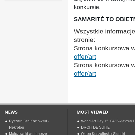
konkursie.
SAMARITÉ TO OBIETN
Wszystkie informacje
stronie:
Strona konkursowa w
offer/art
Strona konkursowa w
offer/art
NEWS
MOST VIEWED
Ryszard Jan Kozłowski -
World Art Day 15 .04/ Światowy D
Nekrolog
DROIT DE SUITE
Malczewski w plenerze -
Okreg Koszalińsko-Słupski