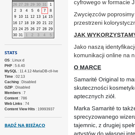
cyfrowego w formacie J
26
27
28
29
30
31
1
2
3
4
5
6
7
8
Zwycięzców poprosimy o
9
10
11
12
13
15
14
przestrzeni kolorystyc
16
17
18
19
20
21
22
23
24
25
26
27
28
29
JAK WYKORZYSTAMY
30
31
1
2
3
4
5
Jako naszą identyfikac
STATS
komunikacji online na 
OS
: Linux d
PHP
: 5.6.40
O MARCE
MySQL
: 11.4.12-MariaDB-cll-lve
Time
: 02:13
Samarité Original to ma
Caching
: Disabled
skuteczności kosmetykó
GZIP
: Disabled
Members
: 7
aptecznych ziół.
Content
: 786
Web Links
: 74
Marka Samarité to takż
Content View Hits
: 19993937
sprecyzowanego wizerunk
BĄDŹ NA BIEŻĄCO
tajemnic, z drugiej spe
artystów do własnej int