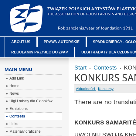
ABOUT US
PRAWA AUTORSKIE
SPADKOBIERCY - OGŁO
REGULAMIN PRZYJĘĆ DO ZPAP
ULGI i RABATY DLA CZŁONK
Start
Contests
KON
MAIN MENU
KONKURS SAM
Add Link
Home
Aktualności
-
Konkursy
News
There are no translat
Ulgi i rabaty dla Członków
Exhibitions
Contests
KONKURS SAMARITÉ 
Links
Materiały graficzne
UWOLNIJ SWOJĄ KR