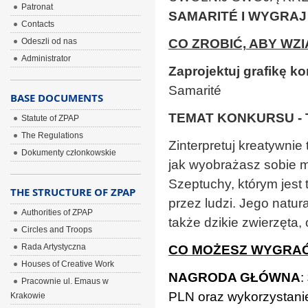
Patronat
SAMARITÉ I WYGRAJ
Contacts
Odeszli od nas
CO ZROBIĆ, ABY WZ
Administrator
Zaprojektuj grafikę 
Samarité
BASE DOCUMENTS
TEMAT KONKURSU - 
Statute of ZPAP
The Regulations
Zinterpretuj kreatyw
Dokumenty członkowskie
jak wyobrażasz sobie m
Szeptuchy, którym jest 
THE STRUCTURE OF ZPAP
przez ludzi. Jego natu
Authorities of ZPAP
także dzikie zwierzęta,
Circles and Troops
Rada Artystyczna
CO MOŻESZ WYGRA
Houses of Creative Work
NAGRODA GŁÓWNA
:
Pracownie ul. Emaus w
PLN oraz wykorzystanie
Krakowie