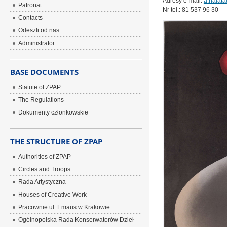
Adresy e-mail:
a.halat
Patronat
Nr tel.: 81 537 96 30
Contacts
Odeszli od nas
Administrator
BASE DOCUMENTS
Statute of ZPAP
The Regulations
Dokumenty członkowskie
THE STRUCTURE OF ZPAP
Authorities of ZPAP
Circles and Troops
Rada Artystyczna
Houses of Creative Work
Pracownie ul. Emaus w Krakowie
Ogólnopolska Rada Konserwatorów Dzieł