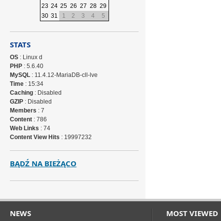
23
24
25
26
27
28
29
30
31
1
2
3
4
5
STATS
OS
: Linux d
PHP
: 5.6.40
MySQL
: 11.4.12-MariaDB-cll-lve
Time
: 15:34
Caching
: Disabled
GZIP
: Disabled
Members
: 7
Content
: 786
Web Links
: 74
Content View Hits
: 19997232
BĄDŹ NA BIEŻĄCO
NEWS
MOST VIEWED