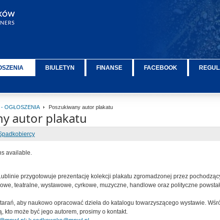
OSZENIA
BIULETYN
FINANSE
FACEBOOK
REGUL
 - OGŁOSZENIA
Poszukiwany autor plakatu
y autor plakatu
Spadkobiercy
ns available.
linie przygotowuje prezentację kolekcji plakatu zgromadzonej przez pochodząc
owe, teatralne, wystawowe, cyrkowe, muzyczne, handlowe oraz polityczne powstał
tarań, aby naukowo opracować dzieła do katalogu towarzyszącego wystawie. Wśró
ą, kto może być jego autorem, prosimy o kontakt.