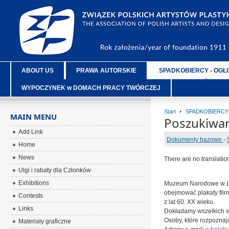
ABOUT US
PRAWA AUTORSKIE
SPADKOBIERCY - OGŁ
WYPOCZYNEK w DOMACH PRACY TWÓRCZEJ
Start
SPADKOBIERCY
MAIN MENU
Poszukiwan
Add Link
Dokumenty bazowe
-
Home
News
There are no translatio
Ulgi i rabaty dla Członków
Exhibitions
Muzeum Narodowe w Lub
obejmować plakaty film
Contests
z lat 60. XX wieku.
Links
Dokładamy wszelkich s
Osoby, które rozpoznaj
Materiały graficzne