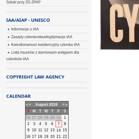
Sztuki przy ZG ZPAP
IAA/AIAP - UNESCO
Informacje o IAA
Zasady członkostwa/legitymacje IAA
Kwestionariusz ewidencyjny członka IAA
Lista muzeów z darmowym wstępem dla
członków IAA
COPYRIGHT LAW AGENCY
CALENDAR
«
<
August
2026
>
»
S
M
T
W
T
F
S
26
27
28
29
30
31
1
2
3
4
5
6
7
8
9
10
11
12
13
15
14
16
17
18
19
20
21
22