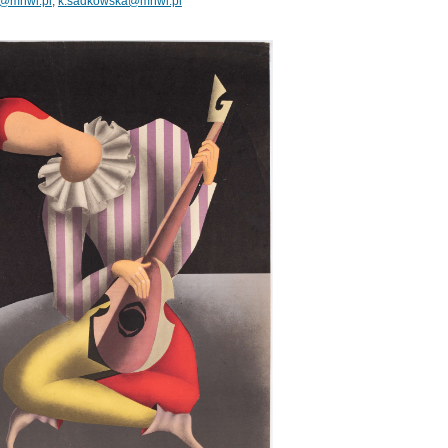
a@mnwl.pl
;
k.sadkowska@mnwl.pl