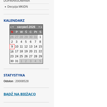
DOFINANSOWANIA
Decyzja MKiDN
KALENDARZ
«
<
sierpień
2026
>
»
N
P
W
Ś
C
Pt
S
26
27
28
29
30
31
1
2
3
4
5
6
7
8
9
10
11
12
13
14
15
17
18
19
20
21
22
16
23
24
25
26
27
28
29
30
31
1
2
3
4
5
STATYSTYKA
Odsłon
: 20008528
BĄDŹ NA BIEŻĄCO