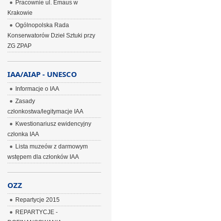
Pracownie ul. Emaus w
Krakowie
Ogólnopolska Rada
Konserwatorów Dzieł Sztuki przy
ZG ZPAP
IAA/AIAP - UNESCO
Informacje o IAA
Zasady
członkostwa/legitymacje IAA
Kwestionariusz ewidencyjny
członka IAA
Lista muzeów z darmowym
wstępem dla członków IAA
OZZ
Repartycje 2015
REPARTYCJE -