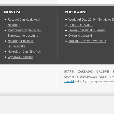
NOWOŚCI
POPULARNE
Ryszard Jan Kozłowski -
World Art Day 15 .04/ Światowy D
Nekrolog
DROIT DE SUITE
Malczewski w plenerze -
Okreg Koszalińsko-Słupski
Zaproszenie gościnne
Okręg Krakowski
Nekrolog Emilia M.
100 lat... i Nowe Otwarcie!!!
Dłużniewska
Nekrolog - Jan Niksiński
Wystawa Eclectica
START!
ZAKŁADKI
GALERIE
Copyright © 2026 Związek Polskich Art
Joomla!
jest wolnym oprogramowaniem 