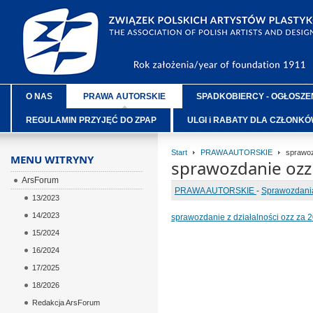
O NAS
PRAWA AUTORSKIE
SPADKOBIERCY - OGŁOSZE
REGULAMIN PRZYJĘĆ DO ZPAP
ULGI i RABATY DLA CZŁONK
Start
PRAWA AUTORSKIE
sprawoz
MENU WITRYNY
sprawozdanie ozz 
ArsForum
PRAWA AUTORSKIE
-
Sprawozdania
13/2023
14/2023
sprawozdanie z działalności ozz za 2
15/2024
16/2024
17/2025
18/2026
Redakcja ArsForum