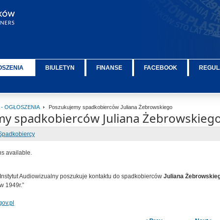
OSZENIA
BIULETYN
FINANSE
FACEBOOK
REGUL
 - OGŁOSZENIA
Poszukujemy spadkobierców Juliana Żebrowskiego
y spadkobierców Juliana Żebrowskieg
Spadkobiercy
ns available.
Instytut Audiowizualny poszukuje kontaktu do spadkobierców
Juliana Żebrowskie
w 1949r.”
gov.pl