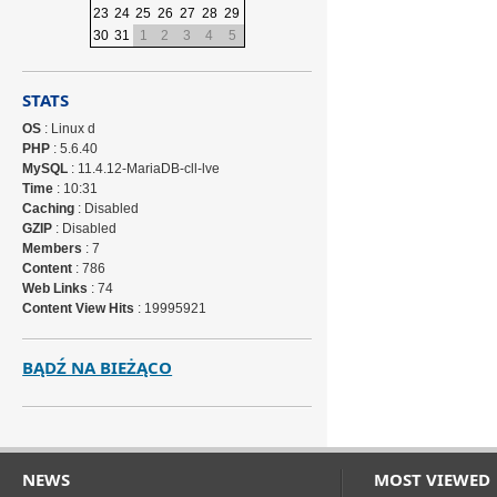
23
24
25
26
27
28
29
30
31
1
2
3
4
5
STATS
OS
: Linux d
PHP
: 5.6.40
MySQL
: 11.4.12-MariaDB-cll-lve
Time
: 10:31
Caching
: Disabled
GZIP
: Disabled
Members
: 7
Content
: 786
Web Links
: 74
Content View Hits
: 19995921
BĄDŹ NA BIEŻĄCO
NEWS
MOST VIEWED