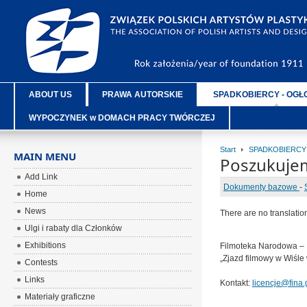
ABOUT US
PRAWA AUTORSKIE
SPADKOBIERCY - OGŁ
WYPOCZYNEK w DOMACH PRACY TWÓRCZEJ
Start
SPADKOBIERCY
MAIN MENU
Poszukujem
Add Link
Dokumenty bazowe
-
Home
News
There are no translatio
Ulgi i rabaty dla Członków
Exhibitions
Filmoteka Narodowa – 
„Zjazd filmowy w Wiśle 
Contests
Links
Kontakt:
licencje@fina.
Materiały graficzne