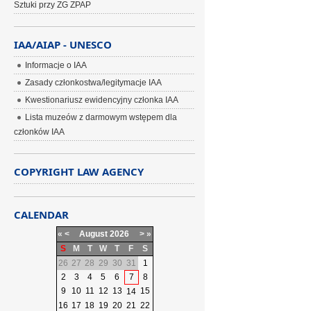
Sztuki przy ZG ZPAP
IAA/AIAP - UNESCO
Informacje o IAA
Zasady członkostwa/legitymacje IAA
Kwestionariusz ewidencyjny członka IAA
Lista muzeów z darmowym wstępem dla
członków IAA
COPYRIGHT LAW AGENCY
CALENDAR
«
<
August
2026
>
»
S
M
T
W
T
F
S
26
27
28
29
30
31
1
2
3
4
5
6
7
8
9
10
11
12
13
15
14
16
17
18
19
20
21
22