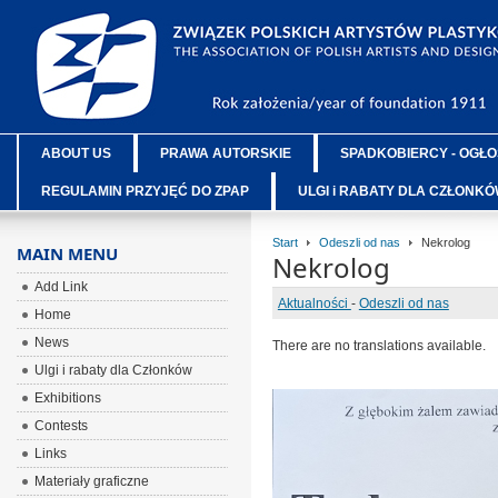
ABOUT US
PRAWA AUTORSKIE
SPADKOBIERCY - OGŁO
REGULAMIN PRZYJĘĆ DO ZPAP
ULGI i RABATY DLA CZŁONK
Start
Odeszli od nas
Nekrolog
MAIN MENU
Nekrolog
Add Link
Aktualności
-
Odeszli od nas
Home
News
There are no translations available.
Ulgi i rabaty dla Członków
Exhibitions
Contests
Links
Materiały graficzne