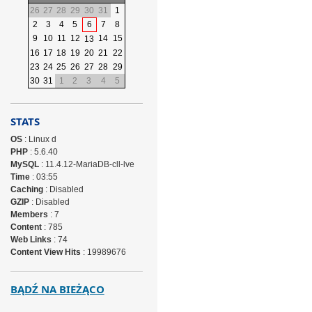
26
27
28
29
30
31
1
2
3
4
5
6
7
8
9
10
11
12
14
15
13
16
17
18
19
20
21
22
23
24
25
26
27
28
29
30
31
1
2
3
4
5
STATS
OS
: Linux d
PHP
: 5.6.40
MySQL
: 11.4.12-MariaDB-cll-lve
Time
: 03:55
Caching
: Disabled
GZIP
: Disabled
Members
: 7
Content
: 785
Web Links
: 74
Content View Hits
: 19989676
BĄDŹ NA BIEŻĄCO