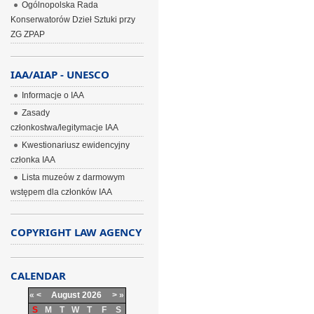
Ogólnopolska Rada
Konserwatorów Dzieł Sztuki przy
ZG ZPAP
IAA/AIAP - UNESCO
Informacje o IAA
Zasady
członkostwa/legitymacje IAA
Kwestionariusz ewidencyjny
członka IAA
Lista muzeów z darmowym
wstępem dla członków IAA
COPYRIGHT LAW AGENCY
CALENDAR
«
<
August
2026
>
»
S
M
T
W
T
F
S