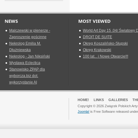
NEWS
MOST VIEWED
Malczewski w plenerze -
World Art Day 15 .04/ Światowy D
Zaproszenie gościnne
DROIT DE SUITE
Nekrolog Emilia M.
Okreg Koszalińsko-Słupski
Dłużniewska
Okręg Krakowski
Nekrolog - Jan Niksiński
100 lat... i Nowe Otwarcie!!!
Wystawa Eclectica
Stanowisko ZPAP dla
wyborcza.biz dot.
wykorzystanie AI
HOME!
LINKS
GALLERIES
TH
Copyright © 2026 Związek Polskich Arty
Joomla!
is Free Software released unde