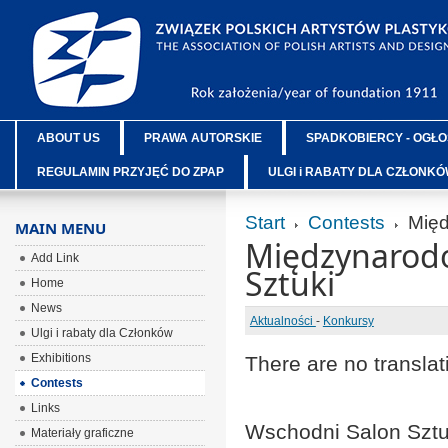
ABOUT US
PRAWA AUTORSKIE
SPADKOBIERCY - OGŁO
REGULAMIN PRZYJĘĆ DO ZPAP
ULGI i RABATY DLA CZŁONK
Start
Contests
Międ
MAIN MENU
Międzynarodo
Add Link
Sztuki
Home
News
Aktualności
-
Konkursy
Ulgi i rabaty dla Członków
Exhibitions
There are no translat
Contests
Links
Wschodni Salon Sztuk
Materiały graficzne