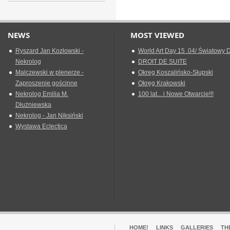
NEWS
MOST VIEWED
Ryszard Jan Kozłowski -
World Art Day 15 .04/ Światowy D
Nekrolog
DROIT DE SUITE
Malczewski w plenerze -
Okreg Koszalińsko-Słupski
Zaproszenie gościnne
Okręg Krakowski
Nekrolog Emilia M.
100 lat... i Nowe Otwarcie!!!
Dłużniewska
Nekrolog - Jan Niksiński
Wystawa Eclectica
HOME!
LINKS
GALLERIES
TH