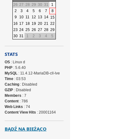
26
27
28
29
30
31
1
2
3
4
5
6
7
8
9
10
11
12
13
14
15
16
17
18
19
20
21
22
23
24
25
26
27
28
29
30
31
1
2
3
4
5
STATS
OS
: Linux d
PHP
: 5.6.40
MySQL
: 11.4.12-MariaDB-cll-lve
Time
: 03:53
Caching
: Disabled
GZIP
: Disabled
Members
: 7
Content
: 786
Web Links
: 74
Content View Hits
: 20001164
BĄDŹ NA BIEŻĄCO