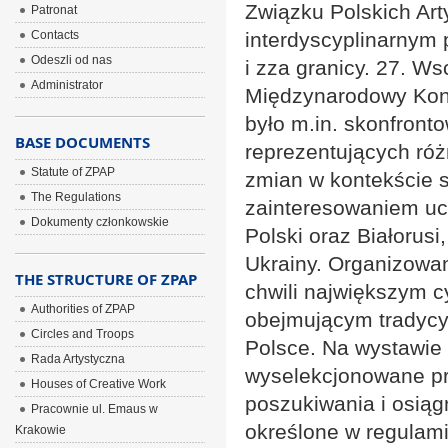
Związku Polskich Art
Patronat
Contacts
interdyscyplinarnym 
Odeszli od nas
i zza granicy. 27. Ws
Administrator
Międzynarodowy Konk
było m.in. skonfront
BASE DOCUMENTS
reprezentujących róż
Statute of ZPAP
zmian w kontekście s
The Regulations
zainteresowaniem ucz
Dokumenty członkowskie
Polski oraz Białorusi,
Ukrainy. Organizowan
THE STRUCTURE OF ZPAP
chwili największym c
Authorities of ZPAP
obejmującym tradycy
Circles and Troops
Polsce. Na wystawie
Rada Artystyczna
wyselekcjonowane prz
Houses of Creative Work
poszukiwania i osiąg
Pracownie ul. Emaus w
określone w regulami
Krakowie