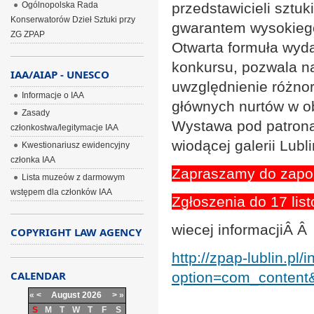
Ogólnopolska Rada
przedstawicieli sztu
Konserwatorów Dzieł Sztuki przy
gwarantem wysokiego
ZG ZPAP
Otwarta formuła wyda
konkursu, pozwala na
IAA/AIAP - UNESCO
uwzględnienie różnor
Informacje o IAA
głównych nurtów w ob
Zasady
Wystawa pod patronat
członkostwa/legitymacje IAA
wiodącej galerii Lubl
Kwestionariusz ewidencyjny
członka IAA
Zapraszamy do zapoz
Lista muzeów z darmowym
wstępem dla członków IAA
Zgłoszenia do 17 lis
wiecej informacjiÂ Â
COPYRIGHT LAW AGENCY
http://zpap-lublin.pl/
CALENDAR
option=com_content
«
<
August
2026
>
»
S
M
T
W
T
F
S