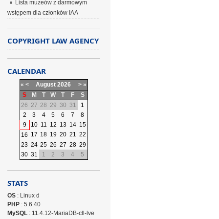
Lista muzeów z darmowym
wstępem dla członków IAA
COPYRIGHT LAW AGENCY
CALENDAR
«
<
August
2026
>
»
S
M
T
W
T
F
S
26
27
28
29
30
31
1
2
3
4
5
6
7
8
9
10
11
12
13
14
15
17
18
19
20
21
22
16
23
24
25
26
27
28
29
30
31
1
2
3
4
5
STATS
OS
: Linux d
PHP
: 5.6.40
MySQL
: 11.4.12-MariaDB-cll-lve