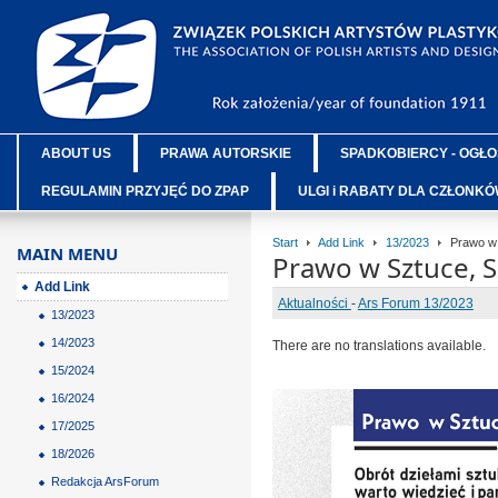
ABOUT US
PRAWA AUTORSKIE
SPADKOBIERCY - OGŁO
REGULAMIN PRZYJĘĆ DO ZPAP
ULGI i RABATY DLA CZŁONK
Start
Add Link
13/2023
Prawo w 
MAIN MENU
Prawo w Sztuce, 
Add Link
Aktualności
-
Ars Forum 13/2023
13/2023
14/2023
There are no translations available.
15/2024
16/2024
17/2025
18/2026
Redakcja ArsForum