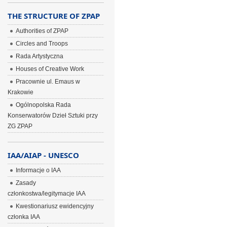
THE STRUCTURE OF ZPAP
Authorities of ZPAP
Circles and Troops
Rada Artystyczna
Houses of Creative Work
Pracownie ul. Emaus w
Krakowie
Ogólnopolska Rada
Konserwatorów Dzieł Sztuki przy
ZG ZPAP
IAA/AIAP - UNESCO
Informacje o IAA
Zasady
członkostwa/legitymacje IAA
Kwestionariusz ewidencyjny
członka IAA