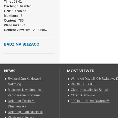
Time
: 08:41
Caching
: Disabled
GZIP
: Disabled
Members
: 7
Content
: 786
Web Links
: 74
Content View Hits
: 20006067
BĄDŹ NA BIEŻĄCO
NEWS
MOST VIEWED
Ryszard Jan Kozłowski -
World Art Day 15 .04/ Światowy D
Nekrolog
DROIT DE SUITE
Malczewski w plenerze -
Okreg Koszalińsko-Słupski
Zaproszenie gościnne
Okręg Krakowski
Nekrolog Emilia M.
100 lat... i Nowe Otwarcie!!!
Dłużniewska
Nekrolog - Jan Niksiński
Wystawa Eclectica