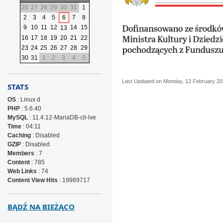
26
27
28
29
30
31
1
2
3
4
5
6
7
8
9
10
11
12
14
15
13
16
17
18
19
20
21
22
23
24
25
26
27
28
29
30
31
1
2
3
4
5
Last Updated on Monday, 12 February 20
STATS
OS
: Linux d
PHP
: 5.6.40
MySQL
: 11.4.12-MariaDB-cll-lve
Time
: 04:11
Caching
: Disabled
GZIP
: Disabled
Members
: 7
Content
: 785
Web Links
: 74
Content View Hits
: 19989717
BĄDŹ NA BIEŻĄCO