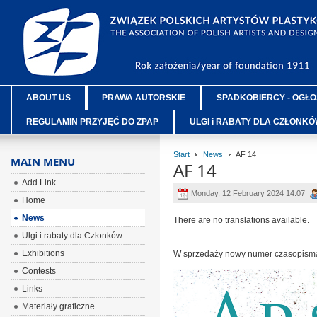
ABOUT US
PRAWA AUTORSKIE
SPADKOBIERCY - OGŁO
REGULAMIN PRZYJĘĆ DO ZPAP
ULGI i RABATY DLA CZŁONK
Start
News
AF 14
MAIN MENU
AF 14
Add Link
Monday, 12 February 2024 14:07
Home
News
There are no translations available.
Ulgi i rabaty dla Członków
Exhibitions
W sprzedaży nowy numer czasopisma
Contests
Links
Materiały graficzne