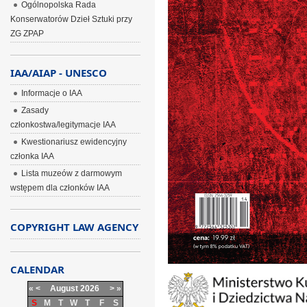
Ogólnopolska Rada
Konserwatorów Dzieł Sztuki przy
ZG ZPAP
IAA/AIAP - UNESCO
Informacje o IAA
Zasady
członkostwa/legitymacje IAA
Kwestionariusz ewidencyjny
członka IAA
Lista muzeów z darmowym
wstępem dla członków IAA
COPYRIGHT LAW AGENCY
CALENDAR
«
<
August
2026
>
»
S
M
T
W
T
F
S