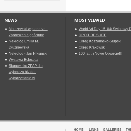
NEWS
MOST VIEWED
Malczewski w plenerze -
World Art Day 15 .04/ Światowy D
Zaproszenie gościnne
DROIT DE SUITE
Nekrolog Emilia M.
Okreg Koszalińsko-Słupski
Dłużniewska
Okręg Krakowski
Nekrolog - Jan Niksiński
100 lat... i Nowe Otwarcie!!!
Wystawa Eclectica
Stanowisko ZPAP dla
wyborcza.biz dot.
wykorzystanie AI
HOME!
LINKS
GALLERIES
TH