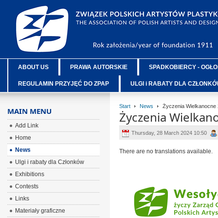
ABOUT US
PRAWA AUTORSKIE
SPADKOBIERCY - OGŁO
REGULAMIN PRZYJĘĆ DO ZPAP
ULGI i RABATY DLA CZŁONK
Start
News
Życzenia Wielkanocne
MAIN MENU
Życzenia Wielkan
Add Link
Thursday, 28 March 2024 10:50
Home
News
There are no translations available.
Ulgi i rabaty dla Członków
Exhibitions
Contests
Links
Materiały graficzne