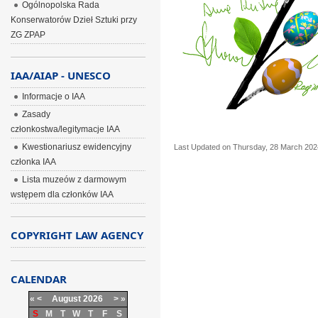
Ogólnopolska Rada
Konserwatorów Dzieł Sztuki przy
ZG ZPAP
IAA/AIAP - UNESCO
Informacje o IAA
Zasady
członkostwa/legitymacje IAA
Kwestionariusz ewidencyjny
Last Updated on Thursday, 28 March 202
członka IAA
Lista muzeów z darmowym
wstępem dla członków IAA
COPYRIGHT LAW AGENCY
CALENDAR
«
<
August
2026
>
»
S
M
T
W
T
F
S