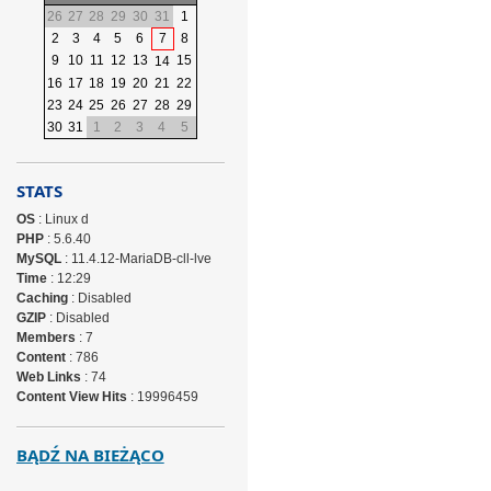
26
27
28
29
30
31
1
2
3
4
5
6
7
8
9
10
11
12
13
15
14
16
17
18
19
20
21
22
23
24
25
26
27
28
29
30
31
1
2
3
4
5
STATS
OS
: Linux d
PHP
: 5.6.40
MySQL
: 11.4.12-MariaDB-cll-lve
Time
: 12:29
Caching
: Disabled
GZIP
: Disabled
Members
: 7
Content
: 786
Web Links
: 74
Content View Hits
: 19996459
BĄDŹ NA BIEŻĄCO