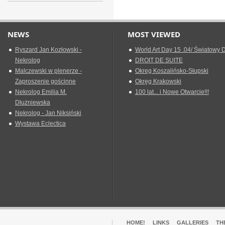
NEWS
MOST VIEWED
Ryszard Jan Kozłowski -
World Art Day 15 .04/ Światowy D
Nekrolog
DROIT DE SUITE
Malczewski w plenerze -
Okreg Koszalińsko-Słupski
Zaproszenie gościnne
Okręg Krakowski
Nekrolog Emilia M.
100 lat... i Nowe Otwarcie!!!
Dłużniewska
Nekrolog - Jan Niksiński
Wystawa Eclectica
HOME!
LINKS
GALLERIES
TH