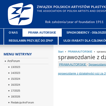
O NAS
PRAWA AUTORSKIE
SPADKOBIERCY - OGŁOSZE
REGULAMIN PRZYJĘĆ DO ZPAP
ULGI i RABATY DLA CZŁONK
Start
PRAWA AUTORSKIE
sprawozd
MENU WITRYNY
sprawozdanie z dzi
ArsForum
PRAWA AUTORSKIE
-
Sprawozdania
13/2023
14/2023
sprawozdanie z działalności ozz za 2
15/2024
16/2024
17/2025
18/2026
Redakcja ArsForum