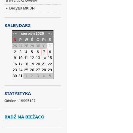
DOFINANSOWANIA
Decyzja MKiDN
KALENDARZ
«
<
sierpień
2026
>
»
N
P
W
Ś
C
Pt
S
26
27
28
29
30
31
1
2
3
4
5
6
7
8
9
10
11
12
13
15
14
16
17
18
19
20
21
22
23
24
25
26
27
28
29
30
31
1
2
3
4
5
STATYSTYKA
Odsłon
: 19995127
BĄDŹ NA BIEŻĄCO