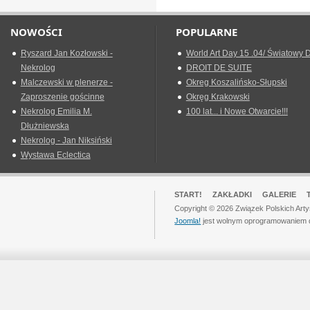
NOWOŚCI
POPULARNE
Ryszard Jan Kozłowski -
World Art Day 15 .04/ Światowy D
Nekrolog
DROIT DE SUITE
Malczewski w plenerze -
Okreg Koszalińsko-Słupski
Zaproszenie gościnne
Okręg Krakowski
Nekrolog Emilia M.
100 lat... i Nowe Otwarcie!!!
Dłużniewska
Nekrolog - Jan Niksiński
Wystawa Eclectica
START!
ZAKŁADKI
GALERIE
Copyright © 2026 Związek Polskich Art
Joomla!
jest wolnym oprogramowaniem 