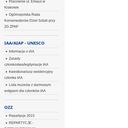
Pracownie ul. Emaus w
Krakowie
Ogólnopolska Rada
Konserwatorów Dzieł Sztuki przy
ZG ZPAP
IAA/AIAP - UNESCO
Informacje o IAA
Zasady
członkostwa/legitymacje IAA
Kwestionariusz ewidencyjny
członka IAA
Lista muzeów z darmowym
wstępem dla członków IAA
OZZ
Repartycje 2015
REPARTYCJE -