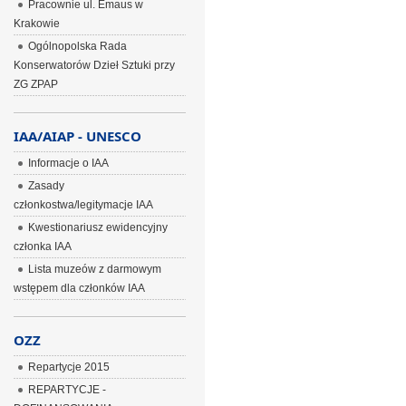
Pracownie ul. Emaus w
Krakowie
Ogólnopolska Rada
Konserwatorów Dzieł Sztuki przy
ZG ZPAP
IAA/AIAP - UNESCO
Informacje o IAA
Zasady
członkostwa/legitymacje IAA
Kwestionariusz ewidencyjny
członka IAA
Lista muzeów z darmowym
wstępem dla członków IAA
OZZ
Repartycje 2015
REPARTYCJE -