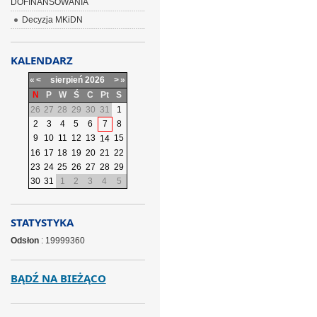
DOFINANSOWANIA
Decyzja MKiDN
KALENDARZ
«
<
sierpień
2026
>
»
N
P
W
Ś
C
Pt
S
26
27
28
29
30
31
1
2
3
4
5
6
7
8
9
10
11
12
13
15
14
16
17
18
19
20
21
22
23
24
25
26
27
28
29
30
31
1
2
3
4
5
STATYSTYKA
Odsłon
: 19999360
BĄDŹ NA BIEŻĄCO