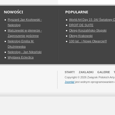
NOWOŚCI
POPULARNE
Ryszard Jan Kozłowski -
World Art Day 15 .04/ Światowy D
Nekrolog
DROIT DE SUITE
Malczewski w plenerze -
Okreg Koszalińsko-Słupski
Zaproszenie gościnne
Okręg Krakowski
Nekrolog Emilia M.
100 lat... i Nowe Otwarcie!!!
Dłużniewska
Nekrolog - Jan Niksiński
Wystawa Eclectica
START!
ZAKŁADKI
GALERIE
Copyright © 2026 Związek Polskich Art
Joomla!
jest wolnym oprogramowaniem 