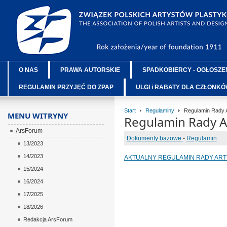
O NAS
PRAWA AUTORSKIE
SPADKOBIERCY - OGŁOSZE
REGULAMIN PRZYJĘĆ DO ZPAP
ULGI i RABATY DLA CZŁONK
Start
Regulaminy
Regulamin Rady A
MENU WITRYNY
Regulamin Rady A
ArsForum
Dokumenty bazowe
-
Regulamin
13/2023
14/2023
AKTUALNY REGULAMIN RADY ARTYST
15/2024
16/2024
17/2025
18/2026
Redakcja ArsForum