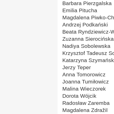
Barbara Pierzgalska
Emilia Pitucha
Magdalena Piwko-Ch
Andrzej Podkański
Beata Ryndziewicz-
Zuzanna Sierocińska
Nadiya Sobolewska
Krzysztof Tadeusz S
Katarzyna Szymańs
Jerzy Teper
Anna Tomorowicz
Joanna Tumiłowicz
Malina Wieczorek
Dorota Wójcik
Radosław Zaremba
Magdalena Zdražil