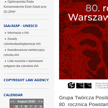
Ogólnopolska Rada
Konserwatorów Dzieł Sztuki przy
ZG ZPAP
IAA/AIAP - UNESCO
Informacje o IAA
Zasady
członkostwa/legitymacje IAA
Kwestionariusz ewidencyjny
członka IAA
Lista muzeów z darmowym
wstępem dla członków IAA
COPYRIGHT LAW AGENCY
CALENDAR
Grupa Twórcza Posit
«
<
August
2026
>
»
80. rocznica Powsta
S
M
T
W
T
F
S