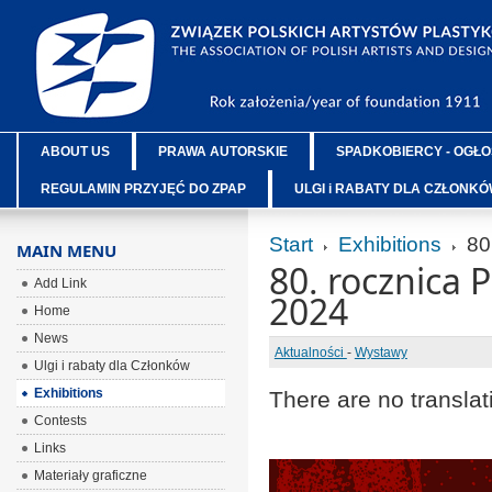
ABOUT US
PRAWA AUTORSKIE
SPADKOBIERCY - OGŁO
REGULAMIN PRZYJĘĆ DO ZPAP
ULGI i RABATY DLA CZŁONK
Start
Exhibitions
80
MAIN MENU
80. rocznica
Add Link
2024
Home
News
Aktualności
-
Wystawy
Ulgi i rabaty dla Członków
Exhibitions
There are no translat
Contests
Links
Materiały graficzne