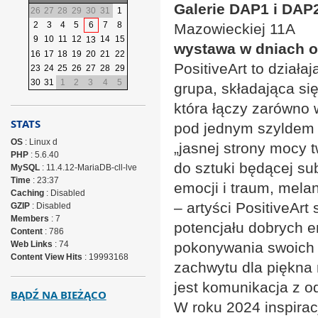
Galerie DAP1 i DAP
26
27
28
29
30
31
1
2
3
4
5
6
7
8
Mazowieckiej 11A
9
10
11
12
14
15
13
wystawa w dniach od
16
17
18
19
20
21
22
PositiveArt to działa
23
24
25
26
27
28
29
30
31
1
2
3
4
5
grupa, składająca si
która łączy zarówno 
STATS
pod jednym szyldem 
OS
: Linux d
„jasnej strony mocy 
PHP
: 5.6.40
do sztuki będącej su
MySQL
: 11.4.12-MariaDB-cll-lve
Time
: 23:37
emocji i traum, melan
Caching
: Disabled
– artyści PositiveArt
GZIP
: Disabled
Members
: 7
potencjału dobrych em
Content
: 786
Web Links
: 74
pokonywania swoich s
Content View Hits
: 19993168
zachwytu dla piękna 
jest komunikacja z o
BĄDŹ NA BIEŻĄCO
W roku 2024 inspira