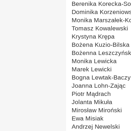
Berenika Korecka-S
Dominika Korzeniow
Monika Marszałek-K
Tomasz Kowalewski
Krystyna Krępa
Bożena Kuzio-Bilska
Bożenna Leszczyńs
Monika Lewicka
Marek Lewicki
Bogna Lewtak-Baczy
Joanna Lohn-Zając
Piotr Mądrach
Jolanta Mikuła
Mirosław Miroński
Ewa Misiak
Andrzej Newelski