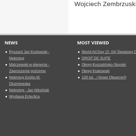
Wojciech Zembrzusk
NEWS
MOST VIEWED
Ryszard Jan Kozłowski -
World Art Day 15 .04/ Światowy D
Nekrolog
DROIT DE SUITE
Malczewski w plenerze -
Okreg Koszalińsko-Słupski
Zaproszenie gościnne
Okręg Krakowski
Nekrolog Emilia M.
100 lat... i Nowe Otwarcie!!!
Dłużniewska
Nekrolog - Jan Niksiński
Wystawa Eclectica