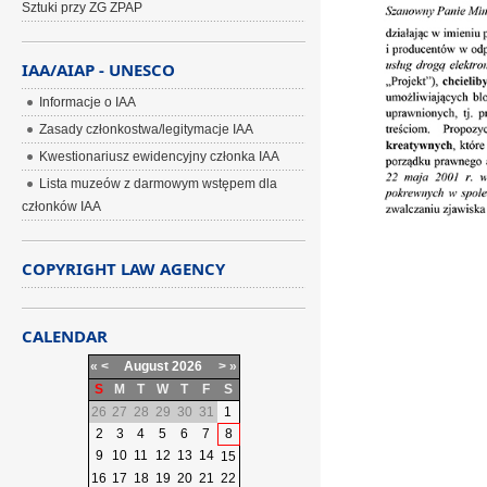
Sztuki przy ZG ZPAP
IAA/AIAP - UNESCO
Informacje o IAA
Zasady członkostwa/legitymacje IAA
Kwestionariusz ewidencyjny członka IAA
Lista muzeów z darmowym wstępem dla
członków IAA
COPYRIGHT LAW AGENCY
CALENDAR
«
<
August
2026
>
»
S
M
T
W
T
F
S
26
27
28
29
30
31
1
2
3
4
5
6
7
8
9
10
11
12
13
14
15
16
17
18
19
20
21
22