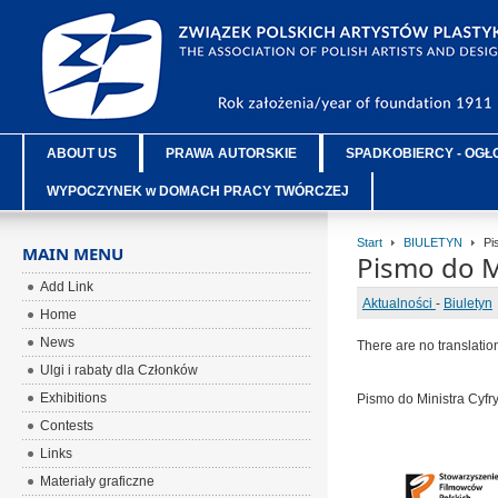
ABOUT US
PRAWA AUTORSKIE
SPADKOBIERCY - OGŁ
WYPOCZYNEK w DOMACH PRACY TWÓRCZEJ
Start
BIULETYN
Pis
MAIN MENU
Pismo do Mi
Add Link
Aktualności
-
Biuletyn
Home
News
There are no translatio
Ulgi i rabaty dla Członków
Exhibitions
Pismo do Ministra Cyfry
Contests
Links
Materiały graficzne