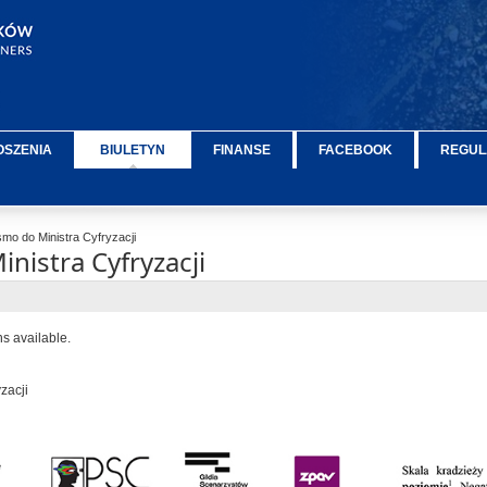
OSZENIA
BIULETYN
FINANSE
FACEBOOK
REGUL
mo do Ministra Cyfryzacji
nistra Cyfryzacji
ns available.
zacji