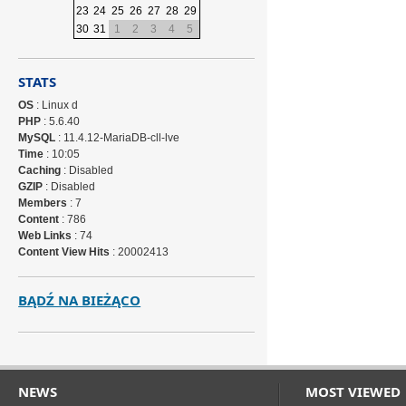
23
24
25
26
27
28
29
30
31
1
2
3
4
5
STATS
OS
: Linux d
PHP
: 5.6.40
MySQL
: 11.4.12-MariaDB-cll-lve
Time
: 10:05
Caching
: Disabled
GZIP
: Disabled
Members
: 7
Content
: 786
Web Links
: 74
Content View Hits
: 20002413
BĄDŹ NA BIEŻĄCO
NEWS
MOST VIEWED