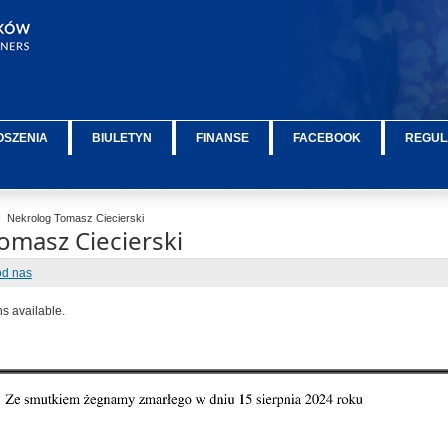
OSZENIA
BIULETYN
FINANSE
FACEBOOK
REGUL
Nekrolog Tomasz Ciecierski
omasz Ciecierski
od nas
ns available.