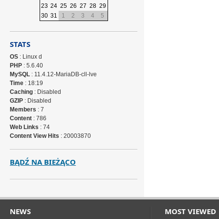
23
24
25
26
27
28
29
30
31
1
2
3
4
5
STATS
OS
: Linux d
PHP
: 5.6.40
MySQL
: 11.4.12-MariaDB-cll-lve
Time
: 18:19
Caching
: Disabled
GZIP
: Disabled
Members
: 7
Content
: 786
Web Links
: 74
Content View Hits
: 20003870
BĄDŹ NA BIEŻĄCO
NEWS
MOST VIEWED