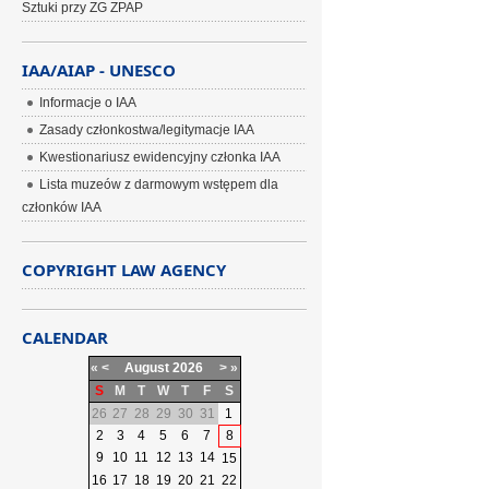
Sztuki przy ZG ZPAP
IAA/AIAP - UNESCO
Informacje o IAA
Zasady członkostwa/legitymacje IAA
Kwestionariusz ewidencyjny członka IAA
Lista muzeów z darmowym wstępem dla
członków IAA
COPYRIGHT LAW AGENCY
CALENDAR
«
<
August
2026
>
»
S
M
T
W
T
F
S
26
27
28
29
30
31
1
2
3
4
5
6
7
8
9
10
11
12
13
14
15
16
17
18
19
20
21
22