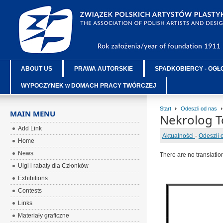
ABOUT US
PRAWA AUTORSKIE
SPADKOBIERCY - OGŁ
WYPOCZYNEK w DOMACH PRACY TWÓRCZEJ
Start
Odeszli od nas
MAIN MENU
Nekrolog T
Add Link
Aktualności
-
Odeszli 
Home
News
There are no translatio
Ulgi i rabaty dla Członków
Exhibitions
Contests
Links
Materiały graficzne