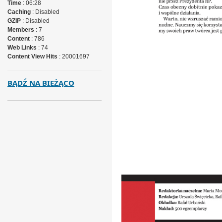
Time
: 06:28
Caching
: Disabled
GZIP
: Disabled
Members
: 7
Content
: 786
Web Links
: 74
Content View Hits
: 20001697
BĄDŹ NA BIEŻĄCO