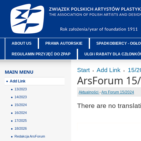
ABOUT US
PRAWA AUTORSKIE
SPADKOBIERCY - OGŁO
REGULAMIN PRZYJĘĆ DO ZPAP
ULGI i RABATY DLA CZŁONK
Start
Add Link
15/2
MAIN MENU
ArsForum 15
Add Link
13/2023
Aktualności
-
Ars Forum 15/2024
14/2023
There are no translat
15/2024
16/2024
17/2025
18/2026
Redakcja ArsForum