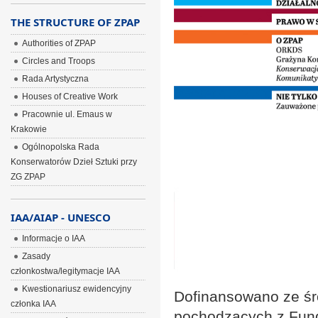
THE STRUCTURE OF ZPAP
Authorities of ZPAP
Circles and Troops
Rada Artystyczna
Houses of Creative Work
Pracownie ul. Emaus w
Krakowie
Ogólnopolska Rada
Konserwatorów Dzieł Sztuki przy
ZG ZPAP
IAA/AIAP - UNESCO
Informacje o IAA
Zasady
członkostwa/legitymacje IAA
Kwestionariusz ewidencyjny
Dofinansowano ze śr
członka IAA
pochodzących z Fundu