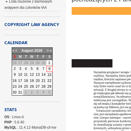
Lista muzeów z darmowym
wstępem dla członków IAA
COPYRIGHT LAW AGENCY
CALENDAR
«
<
August
2026
>
»
S
M
T
W
T
F
S
26
27
28
29
30
31
1
2
3
4
5
6
7
8
9
10
11
12
13
14
15
16
17
18
19
20
21
22
23
24
25
26
27
28
29
30
31
1
2
3
4
5
STATS
OS
: Linux d
PHP
: 5.6.40
MySQL
: 11.4.12-MariaDB-cll-lve