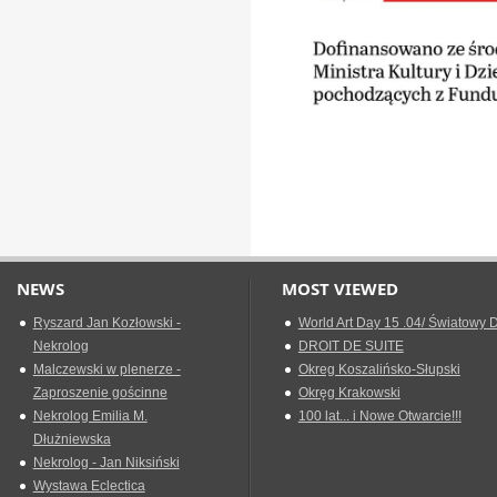
NEWS
MOST VIEWED
Ryszard Jan Kozłowski -
World Art Day 15 .04/ Światowy D
Nekrolog
DROIT DE SUITE
Malczewski w plenerze -
Okreg Koszalińsko-Słupski
Zaproszenie gościnne
Okręg Krakowski
Nekrolog Emilia M.
100 lat... i Nowe Otwarcie!!!
Dłużniewska
Nekrolog - Jan Niksiński
Wystawa Eclectica