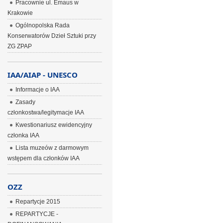
Pracownie ul. Emaus w
Krakowie
Ogólnopolska Rada
Konserwatorów Dzieł Sztuki przy
ZG ZPAP
IAA/AIAP - UNESCO
Informacje o IAA
Zasady
członkostwa/legitymacje IAA
Kwestionariusz ewidencyjny
członka IAA
Lista muzeów z darmowym
wstępem dla członków IAA
OZZ
Repartycje 2015
REPARTYCJE -