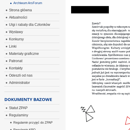
Archiwum ArsForum
Strona główna
Aktualności
Ulgi i rabaty dla Członków
Wystawy
Konkursy
Linki
Materiały graficzne
Patronat
Kontakty
Odeszli od nas
Administrator
DOKUMENTY BAZOWE
Statut ZPAP
Regulaminy
Regulamin przyjęć do ZPAP
Regulamin KPO