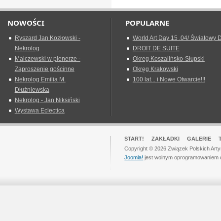
NOWOŚCI
POPULARNE
Ryszard Jan Kozłowski -
World Art Day 15 .04/ Światowy D
Nekrolog
DROIT DE SUITE
Malczewski w plenerze -
Okreg Koszalińsko-Słupski
Zaproszenie gościnne
Okręg Krakowski
Nekrolog Emilia M.
100 lat... i Nowe Otwarcie!!!
Dłużniewska
Nekrolog - Jan Niksiński
Wystawa Eclectica
START!
ZAKŁADKI
GALERIE
Copyright © 2026 Związek Polskich Art
Joomla!
jest wolnym oprogramowaniem 