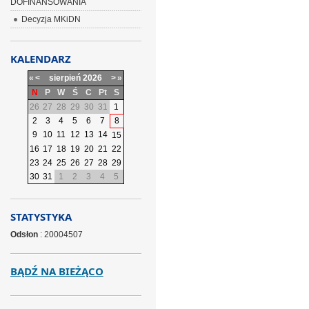
DOFINANSOWANIA
Decyzja MKiDN
KALENDARZ
«
<
sierpień
2026
>
»
N
P
W
Ś
C
Pt
S
26
27
28
29
30
31
1
2
3
4
5
6
7
8
9
10
11
12
13
14
15
16
17
18
19
20
21
22
23
24
25
26
27
28
29
30
31
1
2
3
4
5
STATYSTYKA
Odsłon
: 20004507
BĄDŹ NA BIEŻĄCO