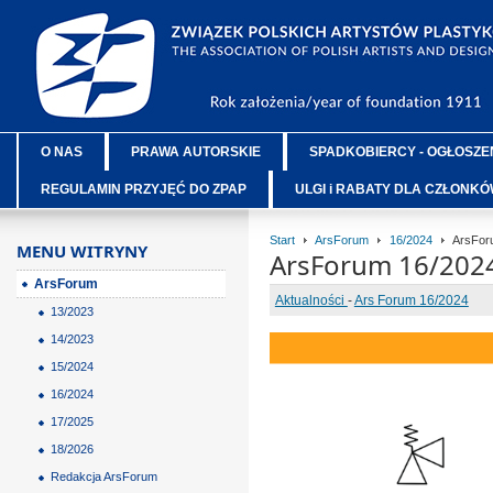
O NAS
PRAWA AUTORSKIE
SPADKOBIERCY - OGŁOSZE
REGULAMIN PRZYJĘĆ DO ZPAP
ULGI i RABATY DLA CZŁONK
Start
ArsForum
16/2024
ArsFor
MENU WITRYNY
ArsForum 16/202
ArsForum
Aktualności
-
Ars Forum 16/2024
13/2023
14/2023
15/2024
16/2024
17/2025
18/2026
Redakcja ArsForum