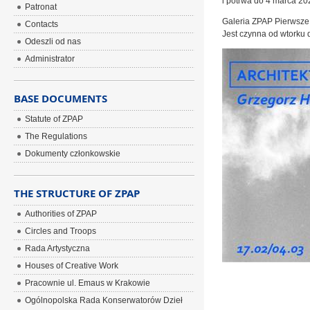
i potrwa do 4 marca 202
Patronat
Galeria ZPAP Pierwsze 
Contacts
Jest czynna od wtorku 
Odeszli od nas
Administrator
BASE DOCUMENTS
Statute of ZPAP
The Regulations
Dokumenty członkowskie
THE STRUCTURE OF ZPAP
Authorities of ZPAP
Circles and Troops
Rada Artystyczna
Houses of Creative Work
Pracownie ul. Emaus w Krakowie
Ogólnopolska Rada Konserwatorów Dzieł