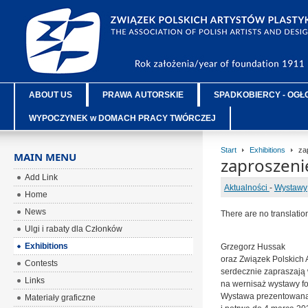
ABOUT US
PRAWA AUTORSKIE
SPADKOBIERCY - OGŁ
WYPOCZYNEK w DOMACH PRACY TWÓRCZEJ
Start
Exhibitions
zap
MAIN MENU
zaproszeni
Add Link
Aktualności
-
Wystawy
Home
News
There are no translatio
Ulgi i rabaty dla Członków
Exhibitions
Grzegorz Hussak
oraz Związek Polskich 
Contests
serdecznie zapraszają 
Links
na wernisaż wystawy foto
Wystawa prezentowana 
Materiały graficzne