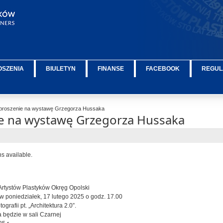
OSZENIA
BIULETYN
FINANSE
FACEBOOK
REGUL
roszenie na wystawę Grzegorza Hussaka
e na wystawę Grzegorza Hussaka
ns available.
Artystów Plastyków Okręg Opolski
w poniedziałek, 17 lutego 2025 o godz. 17.00
grafii pt. „Architektura 2.0”.
będzie w sali Czarnej