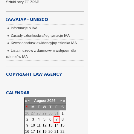
Sztuki przy ZG ZPAP
IAA/AIAP - UNESCO
Informacje o IAA
Zasady członkostwa/legitymacje IAA
Kwestionariusz ewidencyjny członka IAA
Lista muzeów z darmowym wstępem dla
członków IAA
COPYRIGHT LAW AGENCY
CALENDAR
«
<
August
2026
>
»
S
M
T
W
T
F
S
26
27
28
29
30
31
1
2
3
4
5
6
7
8
9
10
11
12
13
15
14
16
17
18
19
20
21
22