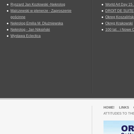
Ryszard Jan Kozłowski -Nekrolog
World Art Day 15 
Malczewski w plenerze - Zaproszenie
DROIT DE SUITE
gościnne
Okreg Koszalińsk
Nekrolog Emilia M. Dłużniewska
Okręg Krakowski
Nekrolog - Jan Niksiński
100 lat... i Nowe 
Wystawa Eclectica
HOME!
LINKS
ATTITUDES TO TH