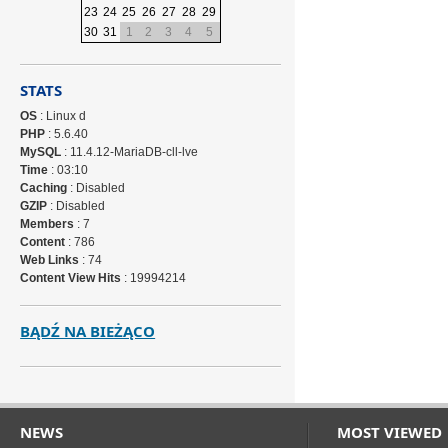
23
24
25
26
27
28
29
30
31
1
2
3
4
5
STATS
OS
: Linux d
PHP
: 5.6.40
MySQL
: 11.4.12-MariaDB-cll-lve
Time
: 03:10
Caching
: Disabled
GZIP
: Disabled
Members
: 7
Content
: 786
Web Links
: 74
Content View Hits
: 19994214
BĄDŹ NA BIEŻĄCO
NEWS
MOST VIEWED