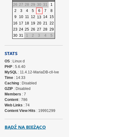
26
27
28
29
30
31
1
2
3
4
5
6
7
8
9
10
11
12
14
15
13
16
17
18
19
20
21
22
23
24
25
26
27
28
29
30
31
1
2
3
4
5
STATS
OS
: Linux d
PHP
: 5.6.40
MySQL
: 11.4.12-MariaDB-cll-lve
Time
: 14:33
Caching
: Disabled
GZIP
: Disabled
Members
: 7
Content
: 786
Web Links
: 74
Content View Hits
: 19991299
BĄDŹ NA BIEŻĄCO