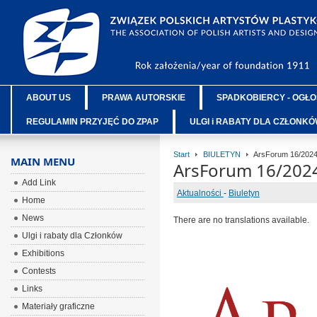
ABOUT US
PRAWA AUTORSKIE
SPADKOBIERCY - OGŁO
REGULAMIN PRZYJĘĆ DO ZPAP
ULGI i RABATY DLA CZŁONK
Start
BIULETYN
ArsForum 16/202
MAIN MENU
ArsForum 16/202
Add Link
Aktualności
-
Biuletyn
Home
News
There are no translations available.
Ulgi i rabaty dla Członków
Exhibitions
Contests
Links
Materiały graficzne