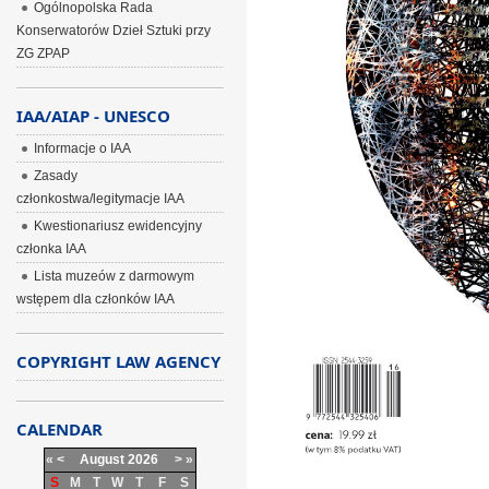
Ogólnopolska Rada
Konserwatorów Dzieł Sztuki przy
ZG ZPAP
IAA/AIAP - UNESCO
Informacje o IAA
Zasady
członkostwa/legitymacje IAA
Kwestionariusz ewidencyjny
członka IAA
Lista muzeów z darmowym
wstępem dla członków IAA
COPYRIGHT LAW AGENCY
CALENDAR
«
<
August
2026
>
»
S
M
T
W
T
F
S