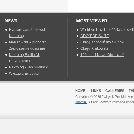
NEWS
MOST VIEWED
Ryszard Jan Kozłowski -
World Art Day 15 .04/ Światowy D
Nekrolog
DROIT DE SUITE
Malczewski w plenerze -
Okreg Koszalińsko-Słupski
Zaproszenie gościnne
Okręg Krakowski
Nekrolog Emilia M.
100 lat... i Nowe Otwarcie!!!
Dłużniewska
Nekrolog - Jan Niksiński
Wystawa Eclectica
HOME!
LINKS
GALLERIES
TH
Copyright © 2026 Związek Polskich Arty
Joomla!
is Free Software released unde