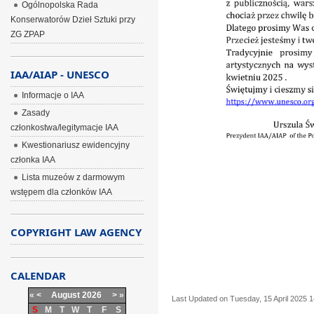
Ogólnopolska Rada
Konserwatorów Dzieł Sztuki przy
ZG ZPAP
IAA/AIAP - UNESCO
Informacje o IAA
Zasady
członkostwa/legitymacje IAA
Kwestionariusz ewidencyjny
członka IAA
Lista muzeów z darmowym
wstępem dla członków IAA
COPYRIGHT LAW AGENCY
CALENDAR
«
<
August
2026
>
»
Last Updated on Tuesday, 15 April 2025 1
S
M
T
W
T
F
S