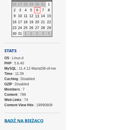
26
27
28
29
30
31
1
2
3
4
5
6
7
8
9
10
11
12
14
15
13
16
17
18
19
20
21
22
23
24
25
26
27
28
29
30
31
1
2
3
4
5
STATS
OS
: Linux d
PHP
: 5.6.40
MySQL
: 11.4.12-MariaDB-cll-lve
Time
: 11:39
Caching
: Disabled
GZIP
: Disabled
Members
: 7
Content
: 786
Web Links
: 74
Content View Hits
: 19990808
BĄDŹ NA BIEŻĄCO