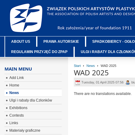
ABOUT US
PRAWA AUTORSKIE
SPADKOBIERCY - OGŁO
REGULAMIN PRZYJĘĆ DO ZPAP
ULGI i RABATY DLA CZŁONK
Start
News
WAD 2025
MAIN MENU
WAD 2025
Add Link
Tuesday, 01 April 2025 07:56
bi
Home
News
There are no translations available.
Ulgi i rabaty dla Członków
Exhibitions
Contests
Links
Materiały graficzne