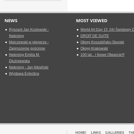
NEWS
MOST VIEWED
Ryszard Jan Kozłowski -
World Art Day 15 .04/ Światowy D
Nekrolog
DROIT DE SUITE
Malczewski w plenerze -
Okreg Koszalińsko-Słupski
Zaproszenie gościnne
Okręg Krakowski
Nekrolog Emilia M.
100 lat... i Nowe Otwarcie!!!
Dłużniewska
Nekrolog - Jan Niksiński
Wystawa Eclectica
HOME!
LINKS
GALLERIES
TH